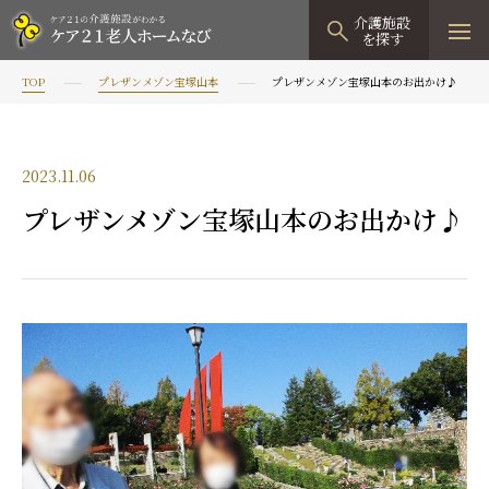
介護施設
を探す
TOP
プレザンメゾン宝塚山本
プレザンメゾン宝塚山本のお出かけ♪
TOPページ
介護施設検索
2023.11.06
資料請求
プレザンメゾン宝塚山本のお出かけ♪
見学予約
有料老人ホーム
有料老人ホームTOP
グループホーム
プレザンリュクス
認知症対応型グループホームTOP
小規模多機能型居宅介護
プレザングラン
たのしい家
小規模多機能型居宅介護TOP
-
-
0120
944
821
tel