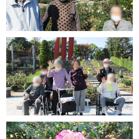
プレザンメゾン
認知症対応型グループホームとは
たのしい家
9:00～18:00（年末年始を除く）
有料老人ホームとは
認知症のおはなし
小規模多機能型居宅介護とは
お問い合わせフォーム
お気に入り
資料請求
見学予約
ご入居までの流れ
介護保険の仕組み
FAQ
運営会社
プライバシーポリシー