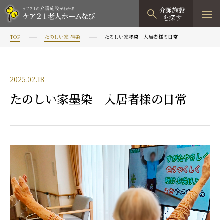
介護施設
を探す
TOP
たのしい家 墨染
たのしい家墨染 入居者様の日常
TOPページ
介護施設検索
2025.02.18
資料請求
たのしい家墨染 入居者様の日常
見学予約
有料老人ホーム
有料老人ホームTOP
グループホーム
プレザンリュクス
認知症対応型グループホームTOP
小規模多機能型居宅介護
プレザングラン
たのしい家
小規模多機能型居宅介護TOP
-
-
0120
944
821
tel