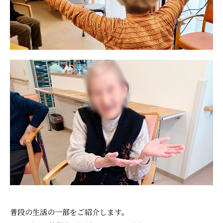
プレザンメゾン
認知症対応型グループホームとは
たのしい家
9:00～18:00（年末年始を除く）
有料老人ホームとは
認知症のおはなし
小規模多機能型居宅介護とは
お問い合わせフォーム
お気に入り
資料請求
見学予約
ご入居までの流れ
介護保険の仕組み
FAQ
運営会社
プライバシーポリシー
普段の生活の一部をご紹介します。