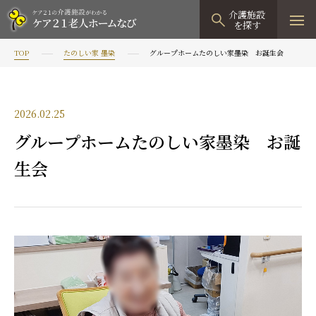
介護施設
を探す
TOP
たのしい家 墨染
グループホームたのしい家墨染 お誕生会
TOPページ
介護施設検索
2026.02.25
資料請求
グループホームたのしい家墨染 お誕
見学予約
生会
有料老人ホーム
有料老人ホームTOP
グループホーム
プレザンリュクス
認知症対応型グループホームTOP
小規模多機能型居宅介護
プレザングラン
たのしい家
小規模多機能型居宅介護TOP
-
-
0120
944
821
tel