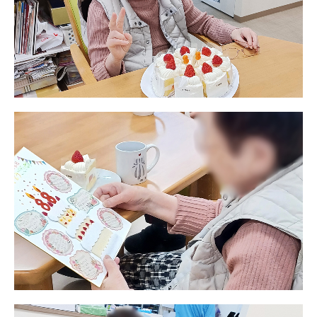
プレザンメゾン
認知症対応型グループホームとは
たのしい家
9:00～18:00（年末年始を除く）
有料老人ホームとは
認知症のおはなし
小規模多機能型居宅介護とは
お問い合わせフォーム
お気に入り
資料請求
見学予約
ご入居までの流れ
介護保険の仕組み
FAQ
運営会社
プライバシーポリシー