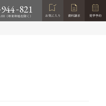
-
-
944
821
お気に入り
資料請求
見学予約
18:00（年末年始を除く）