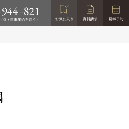
-
-
944
821
お気に入り
資料請求
見学予約
18:00（年末年始を除く）
隅