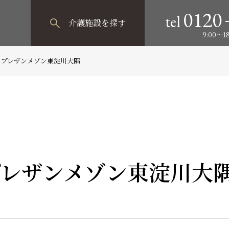
0120
tel
介護施設
を探す
9:00～
 プレザンメゾン東淀川大隅
レザンメゾン東淀川大