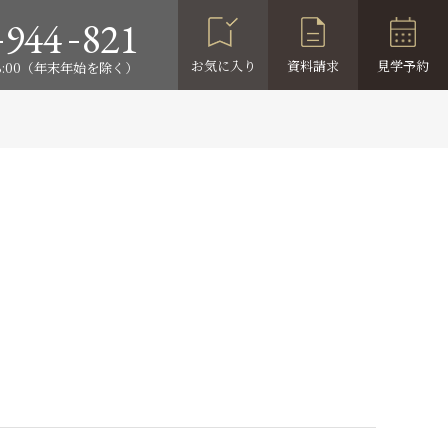
-
-
944
821
お気に入り
資料請求
見学予約
18:00（年末年始を除く）