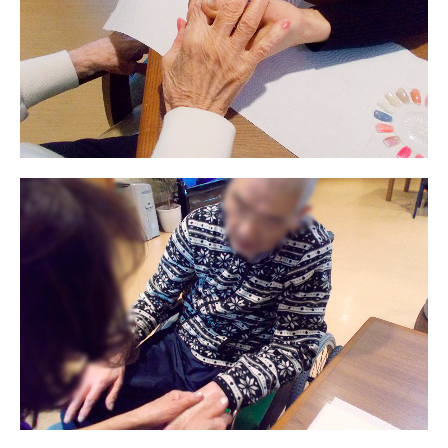
プレザンメゾン
認知症対応型グループホームとは
たのしい家
9:00～18:00（年末年始を除く）
有料老人ホームとは
認知症のおはなし
小規模多機能型居宅介護とは
お問い合わせフォーム
お気に入り
資料請求
見学予約
ご入居までの流れ
介護保険の仕組み
FAQ
運営会社
プライバシーポリシー