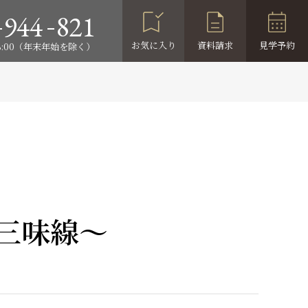
-
-
944
821
お気に入り
資料請求
見学予約
18:00（年末年始を除く）
三味線～