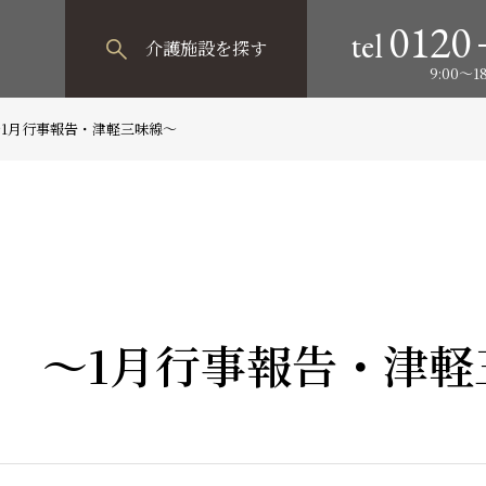
0120
tel
介護施設
を探す
9:00～
1月行事報告・津軽三味線～
 ～1月行事報告・津軽