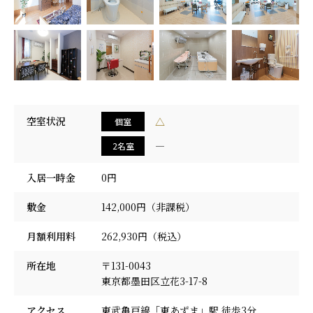
採用情報
空室状況
△
個室
―
2名室
入居一時金
0円
敷金
142,000円（非課税）
月額利用料
262,930円（税込）
所在地
〒131-0043
東京都墨田区立花3-17-8
アクセス
東武亀戸線「東あずま」駅 徒歩3分