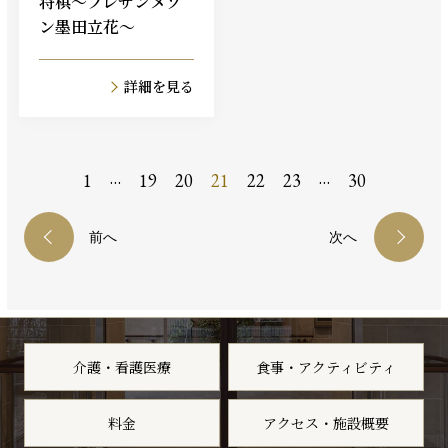
将棋～プレザンメゾ
ン墨田立花～
詳細を見る
…
…
1
19
20
21
22
23
30
前へ
次へ
介護・看護医療
食事・アクティビティ
料金
アクセス・施設概要