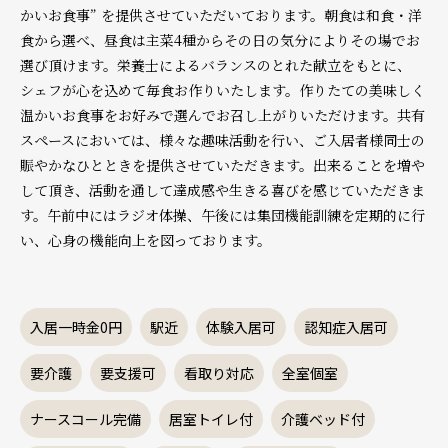
かいお食事” を提供させていただいております。朝食は和食・洋
食から選べ、昼食は主菜4種からその日の気分によりその場でお
選び頂けます。栄養士によるバランスのとれた献立をもとに、
シェフが心を込めて毎食お作りいたします。作りたての美味しく
温かいお食事をお好みで選んでお召し上がりいただけます。共有
スペースにおいては、様々な趣味活動を行い、ご入居者様同士の
賑やかなひとときを提供させていただきます。出来ることを増や
して頂き、活動を通して達成感や生きる喜びを感じていただきま
す。午前中にはラジオ体操、午後には集団機能訓練を定期的に行
い、心身の機能向上を図っております。
入居一時金0円
駅近
体験入居可
認知症入居可
要介護
要支援可
看取り対応
全室個室
ナースコール完備
居室トイレ付
介護ベッド付