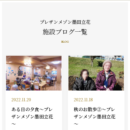
プレザンメゾン墨田立花
施設ブログ一覧
BLOG
2022.11.20
2022.11.18
ある日の夕食～プレ
秋のお散歩②～プレ
ザンメゾン墨田立花
ザンメゾン墨田立花
～
～