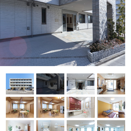
プレザンメゾン
認知症対応型グループホームとは
たのしい家
9:00～18:00（年末年始を除く）
有料老人ホームとは
認知症のおはなし
小規模多機能型居宅介護とは
お問い合わせフォーム
お気に入り
資料請求
見学予約
ご入居までの流れ
介護保険の仕組み
FAQ
運営会社
プライバシーポリシー