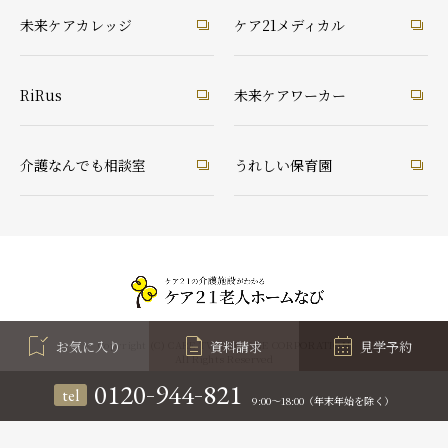
未来ケアカレッジ
ケア21メディカル
RiRus
未来ケアワーカー
介護なんでも相談室
うれしい保育園
お気に入り
資料請求
見学予約
Copyright (C) CARE TWENTYONE CORPORATION
All Rights Reserved
-
-
0120
944
821
tel
9:00～18:00（年末年始を除く）