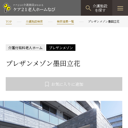
介護施設
を探す
TOP
介護施設検索
検索結果一覧
プレザンメゾン墨田立花
TOPページ
介護施設検索
介護付有料老人ホーム
プレザンメゾン
資料請求
プレザンメゾン墨田立花
見学予約
有料老人ホーム
お気に入りに追加
有料老人ホームTOP
グループホーム
プレザンリュクス
認知症対応型グループホームTOP
小規模多機能型居宅介護
プレザングラン
たのしい家
小規模多機能型居宅介護TOP
-
-
0120
944
821
tel