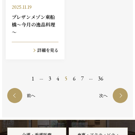
2025.11.19
プレザンメゾン東船
橋～今月の逸品料理
～
詳細を見る
…
…
1
3
4
5
6
7
36
前へ
次へ
介護・看護医療
食事・アクティビティ