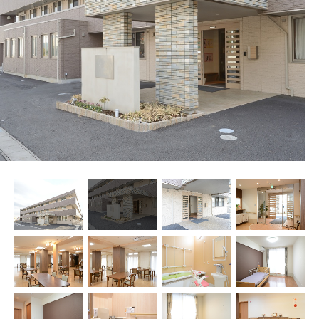
プレザンメゾン
認知症対応型グループホームとは
たのしい家
9:00～18:00（年末年始を除く）
有料老人ホームとは
認知症のおはなし
小規模多機能型居宅介護とは
お問い合わせフォーム
お気に入り
資料請求
見学予約
ご入居までの流れ
介護保険の仕組み
FAQ
運営会社
プライバシーポリシー