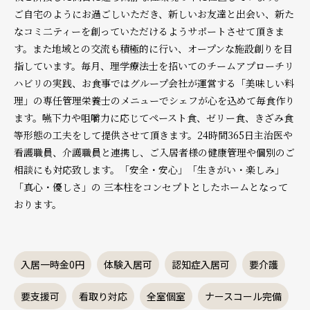
ご自宅のようにお過ごしいただき、新しいお友達と出会い、新た
なコミ二ティーを創っていただけるようサポートさせて頂きま
す。また地域との交流も積極的に行い、オープンな施設創りを目
指しています。毎月、理学療法士を招いてのチームアプローチリ
ハビリの実践、お食事ではグループ会社が運営する「美味しい料
理」の専任管理栄養士のメニューでシェフが心を込めて毎食作り
ます。嚥下力や咀嚼力に応じてペースト食、ゼリー食、きざみ食
等形態の工夫をして提供させて頂きます。24時間365日主治医や
看護職員、介護職員と連携し、ご入居者様の健康管理や個別のご
相談にも対応致します。「安全・安心」「生きがい・楽しみ」
「真心・優しさ」の 三本柱をコンセプトとしたホームとなって
おります。
入居一時金0円
体験入居可
認知症入居可
要介護
要支援可
看取り対応
全室個室
ナースコール完備