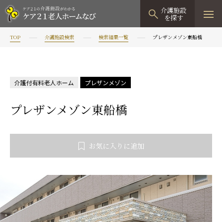
介護施設
を探す
TOP
介護施設検索
検索結果一覧
プレザンメゾン東船橋
TOPページ
介護施設検索
介護付有料老人ホーム
プレザンメゾン
資料請求
プレザンメゾン東船橋
見学予約
有料老人ホーム
お気に入りに追加
有料老人ホームTOP
グループホーム
プレザンリュクス
認知症対応型グループホームTOP
小規模多機能型居宅介護
プレザングラン
たのしい家
小規模多機能型居宅介護TOP
-
-
0120
944
821
tel