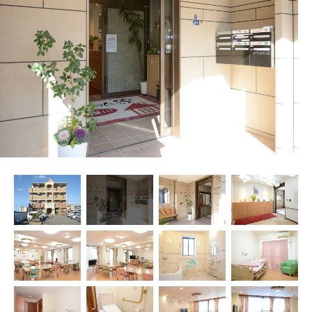
プレザンメゾン
認知症対応型グループホームとは
たのしい家
9:00～18:00（年末年始を除く）
有料老人ホームとは
認知症のおはなし
小規模多機能型居宅介護とは
お問い合わせフォーム
お気に入り
資料請求
見学予約
ご入居までの流れ
介護保険の仕組み
FAQ
運営会社
プライバシーポリシー