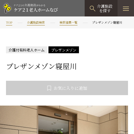
介護施設
を探す
TOP
介護施設検索
検索結果一覧
プレザンメゾン寝屋川
TOPページ
介護施設検索
介護付有料老人ホーム
プレザンメゾン
資料請求
プレザンメゾン寝屋川
見学予約
有料老人ホーム
お気に入りに追加
有料老人ホームTOP
グループホーム
プレザンリュクス
認知症対応型グループホームTOP
小規模多機能型居宅介護
プレザングラン
たのしい家
小規模多機能型居宅介護TOP
-
-
0120
944
821
tel