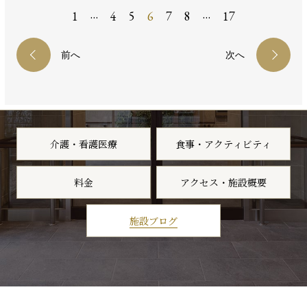
…
…
1
4
5
6
7
8
17
前へ
次へ
介護・看護医療
食事・アクティビティ
料金
アクセス・施設概要
施設ブログ