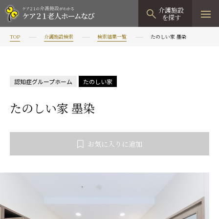
介護施設
を探す
TOP
介護施設検索
検索結果一覧
たのしい家 墨染
TOPページ
介護施設検索
認知症グループホーム
たのしい家
資料請求
たのしい家 墨染
見学予約
有料老人ホーム
お気に入りに追加
有料老人ホームTOP
グループホーム
プレザンリュクス
認知症対応型グループホームTOP
小規模多機能型居宅介護
プレザングラン
たのしい家
小規模多機能型居宅介護TOP
-
-
0120
944
821
tel