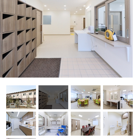
プレザンメゾン
認知症対応型グループホームとは
たのしい家
9:00～18:00（年末年始を除く）
有料老人ホームとは
認知症のおはなし
小規模多機能型居宅介護とは
お問い合わせフォーム
お気に入り
資料請求
見学予約
ご入居までの流れ
介護保険の仕組み
FAQ
運営会社
プライバシーポリシー