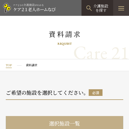
介護施設
を探す
TOPページ
資料請求
介護施設検索
Care 21
REQUEST
資料請求
見学予約
TOP
資料請求
有料老人ホーム
有料老人ホームTOP
グループホーム
ご希望の施設を選択してください。
必須
プレザンリュクス
認知症対応型グループホームTOP
小規模多機能型居宅介護
プレザングラン
たのしい家
小規模多機能型居宅介護TOP
-
-
0120
944
821
選択施設一覧
tel