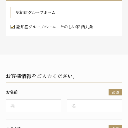
プレザンメゾン
認知症対応型グループホームとは
たのしい家
9:00～18:00（年末年始を除く）
認知症グループホーム
有料老人ホームとは
認知症のおはなし
小規模多機能型居宅介護とは
お問い合わせフォーム
認知症グループホーム｜たのしい家 西九条
お気に入り
資料請求
見学予約
お客様情報をご入力ください。
ご入居までの流れ
介護保険の仕組み
お名前
FAQ
必須
運営会社
プライバシーポリシー