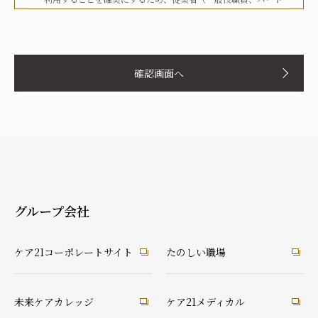
タイマー、派遣労働者等を含む）その他関係者に対して、文書
化、定期的な教育の実施、社内への掲示等を行うことで周知徹
お名前
底を図り、実行してまいります。
確認画面へ
当社は、個人情報の取扱いに関して、法令、国が定める指針そ
の他の規範等を遵守した取得やその利用に努めてまいります。
当社は、個人情報の取扱いに関して、個人情報への不正アクセ
ス、個人情報の紛失、破壊、改ざん及び漏洩等に関して、適切
ふりがな
な予防ならびに是正措置を講じてまいります。
当社は、個人情報の取扱いに関して、顧客等本人が、当該本人
と識別される保有個人情報について、開示、訂正、使用停止、
消去等の権利を有していることを認識し、本人からのこれらの
グループ会社
要求に対しては、遅滞なく対応してまいります。
あなたとの続柄
当社は、個人情報の取扱いに関して、法令に定める場合を除
実の父
実の母
義理の父
義理の母
ケア21コーポレートサイト
たのしい職場
き、本人に同意なく個人情報を第三者に提供することはありま
祖父
祖母
配偶者（夫）
配偶者（妻）
せん。
ご本人
兄弟・姉妹
その他の親戚
知人・友人
ケアマネ・介護・医療関係者
当社は、個人情報の取扱いに関して、顧客等からの相談や苦情
未来ケアカレッジ
ケア21メディカル
後見人
への対応等を行なう窓口機能等を整備するとともに、その窓口