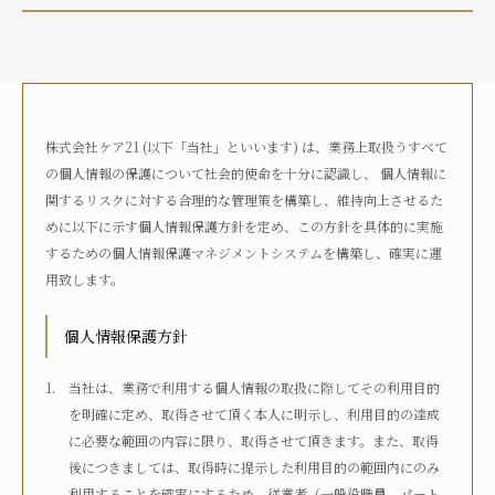
介護状況
自宅におり、介護サービスは利用していない
自宅におり、何らかの在宅・訪問介護サービスを利用して
いる
株式会社ケア21 (以下「当社」といいます) は、業務上取扱うすべて
何らかの高齢者向け施設に入居している
の個人情報の保護について社会的使命を十分に認識し、 個人情報に
病院に入院している
関するリスクに対する合理的な管理策を構築し、維持向上させるた
その他
めに以下に示す個人情報保護方針を定め、この方針を具体的に実施
するための個人情報保護マネジメントシステムを構築し、確実に運
用致します。
介護度
自立
要支援1
要支援2
要介護1
個人情報保護方針
要介護2
要介護3
要介護4
要介護5
不明
当社は、業務で利用する個人情報の取扱に際してその利用目的
を明確に定め、取得させて頂く本人に明示し、利用目的の達成
に必要な範囲の内容に限り、取得させて頂きます。また、取得
介護認定
後につきましては、取得時に提示した利用目的の範囲内にのみ
認定済み
申請中
区分変更中
不明
利用することを確実にするため、従業者（一般役職員、パート