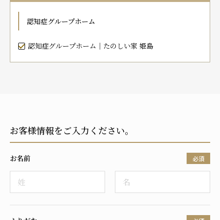
プレザンメゾン
認知症対応型グループホームとは
たのしい家
9:00～18:00（年末年始を除く）
認知症グループホーム
有料老人ホームとは
認知症のおはなし
小規模多機能型居宅介護とは
お問い合わせフォーム
認知症グループホーム｜たのしい家 姫島
お気に入り
資料請求
見学予約
お客様情報をご入力ください。
ご入居までの流れ
介護保険の仕組み
お名前
FAQ
必須
運営会社
プライバシーポリシー