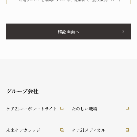
タイマー、派遣労働者等を含む）その他関係者に対して、文書
化、定期的な教育の実施、社内への掲示等を行うことで周知徹
お名前
底を図り、実行してまいります。
確認画面へ
当社は、個人情報の取扱いに関して、法令、国が定める指針そ
の他の規範等を遵守した取得やその利用に努めてまいります。
当社は、個人情報の取扱いに関して、個人情報への不正アクセ
ス、個人情報の紛失、破壊、改ざん及び漏洩等に関して、適切
ふりがな
な予防ならびに是正措置を講じてまいります。
当社は、個人情報の取扱いに関して、顧客等本人が、当該本人
と識別される保有個人情報について、開示、訂正、使用停止、
消去等の権利を有していることを認識し、本人からのこれらの
グループ会社
要求に対しては、遅滞なく対応してまいります。
あなたとの続柄
当社は、個人情報の取扱いに関して、法令に定める場合を除
実の父
実の母
義理の父
義理の母
ケア21コーポレートサイト
たのしい職場
き、本人に同意なく個人情報を第三者に提供することはありま
祖父
祖母
配偶者（夫）
配偶者（妻）
せん。
ご本人
兄弟・姉妹
その他の親戚
知人・友人
ケアマネ・介護・医療関係者
当社は、個人情報の取扱いに関して、顧客等からの相談や苦情
未来ケアカレッジ
ケア21メディカル
後見人
への対応等を行なう窓口機能等を整備するとともに、その窓口