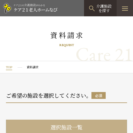
介護施設
を探す
TOPページ
資料請求
介護施設検索
Care 21
REQUEST
資料請求
見学予約
TOP
資料請求
有料老人ホーム
有料老人ホームTOP
グループホーム
ご希望の施設を選択してください。
必須
プレザンリュクス
認知症対応型グループホームTOP
小規模多機能型居宅介護
プレザングラン
たのしい家
小規模多機能型居宅介護TOP
-
-
0120
944
821
選択施設一覧
tel