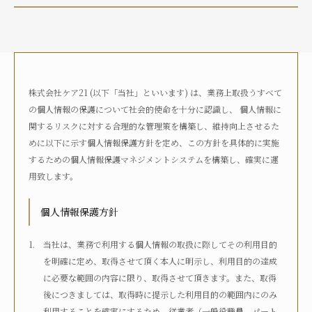
介護状況
自宅におり、介護サービスは利用していない
自宅におり、何らかの在宅・訪問介護サービスを利用して
いる
株式会社ケア21 (以下「当社」といいます) は、業務上取扱うすべて
何らかの高齢者向け施設に入居している
の個人情報の保護について社会的使命を十分に認識し、 個人情報に
病院に入院している
関するリスクに対する合理的な管理策を構築し、維持向上させるた
その他
めに以下に示す個人情報保護方針を定め、この方針を具体的に実施
するための個人情報保護マネジメントシステムを構築し、確実に運
用致します。
介護度
自立
要支援1
要支援2
要介護1
個人情報保護方針
要介護2
要介護3
要介護4
要介護5
不明
当社は、業務で利用する個人情報の取扱に際してその利用目的
を明確に定め、取得させて頂く本人に明示し、利用目的の達成
に必要な範囲の内容に限り、取得させて頂きます。また、取得
介護認定
後につきましては、取得時に提示した利用目的の範囲内にのみ
認定済み
申請中
区分変更中
不明
利用することを確実にするため、従業者（一般役職員、パート