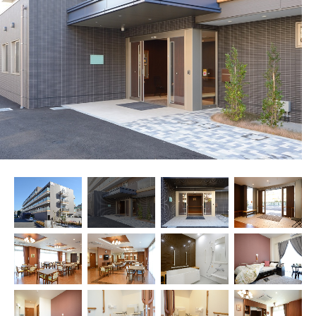
プレザンメゾン
認知症対応型グループホームとは
たのしい家
9:00～18:00（年末年始を除く）
有料老人ホームとは
認知症のおはなし
小規模多機能型居宅介護とは
お問い合わせフォーム
お気に入り
資料請求
見学予約
ご入居までの流れ
介護保険の仕組み
FAQ
運営会社
プライバシーポリシー