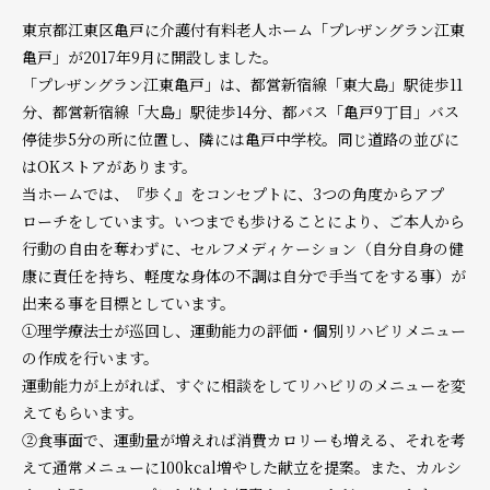
東京都江東区亀戸に介護付有料老人ホーム「プレザングラン江東
亀戸」が2017年9月に開設しました。
「プレザングラン江東亀戸」は、都営新宿線「東大島」駅徒歩11
分、都営新宿線「大島」駅徒歩14分、都バス「亀戸9丁目」バス
停徒歩5分の所に位置し、隣には亀戸中学校。同じ道路の並びに
はOKストアがあります。
当ホームでは、『歩く』をコンセプトに、3つの角度からアプ
ローチをしています。いつまでも歩けることにより、ご本人から
行動の自由を奪わずに、セルフメディケーション（自分自身の健
康に責任を持ち、軽度な身体の不調は自分で手当てをする事）が
出来る事を目標としています。
①理学療法士が巡回し、運動能力の評価・個別リハビリメニュー
の作成を行います。
運動能力が上がれば、すぐに相談をしてリハビリのメニューを変
えてもらいます。
②食事面で、運動量が増えれば消費カロリーも増える、それを考
えて通常メニューに100kcal増やした献立を提案。また、カルシ