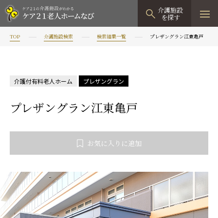
介護施設
を探す
TOP
介護施設検索
検索結果一覧
プレザングラン江東亀戸
TOPページ
介護施設検索
介護付有料老人ホーム
プレザングラン
資料請求
プレザングラン江東亀戸
見学予約
有料老人ホーム
お気に入りに追加
有料老人ホームTOP
グループホーム
プレザンリュクス
認知症対応型グループホームTOP
小規模多機能型居宅介護
プレザングラン
たのしい家
小規模多機能型居宅介護TOP
-
-
0120
944
821
tel