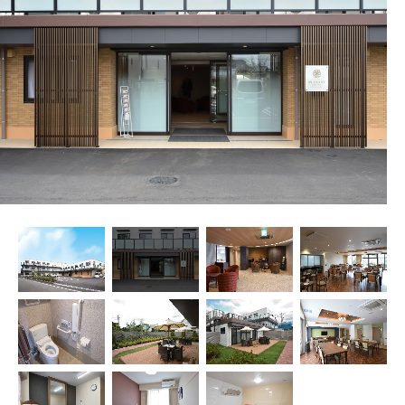
プレザンメゾン
認知症対応型グループホームとは
たのしい家
9:00～18:00（年末年始を除く）
有料老人ホームとは
認知症のおはなし
小規模多機能型居宅介護とは
お問い合わせフォーム
お気に入り
資料請求
見学予約
ご入居までの流れ
介護保険の仕組み
FAQ
運営会社
プライバシーポリシー