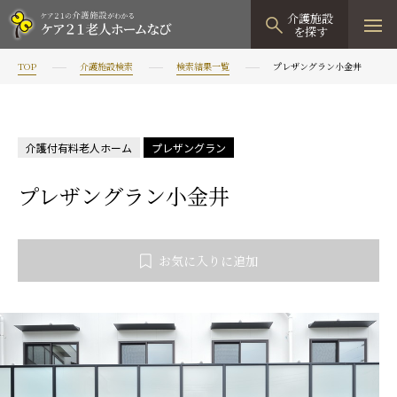
介護施設
を探す
TOP
介護施設検索
検索結果一覧
プレザングラン小金井
TOPページ
介護施設検索
介護付有料老人ホーム
プレザングラン
資料請求
プレザングラン小金井
見学予約
有料老人ホーム
お気に入りに追加
有料老人ホームTOP
グループホーム
プレザンリュクス
認知症対応型グループホームTOP
小規模多機能型居宅介護
プレザングラン
たのしい家
小規模多機能型居宅介護TOP
-
-
0120
944
821
tel