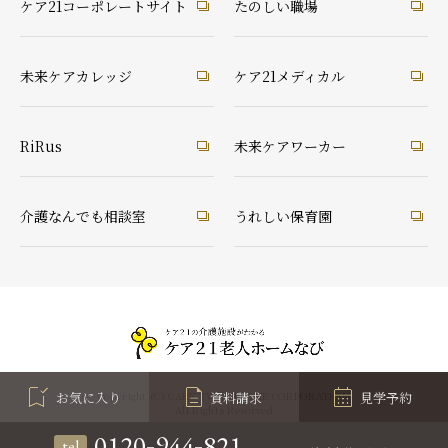
ケア21コーポレートサイト
たのしい職場
未来ケアカレッジ
ケア21メディカル
RiRus
未来ケアワーカー
介護なんでも相談室
うれしい保育園
お気に入り
資料請求
見学予約
Copyright (C) CARE TWENTYONE CORPORATION
All Rights Reserved
-
-
0120
944
821
tel