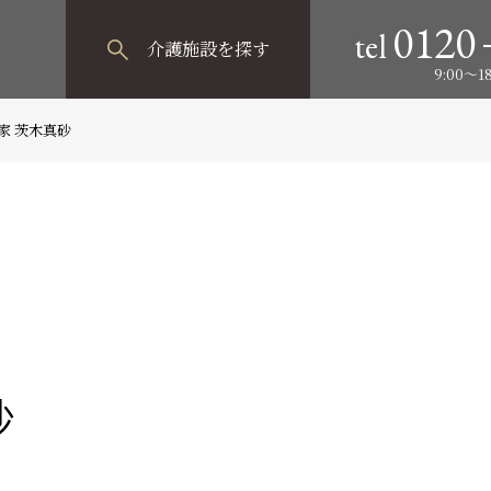
0120
tel
介護施設
を探す
9:00～
家 茨木真砂
砂