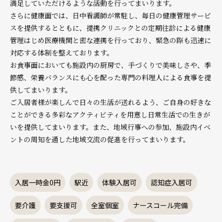
満足していただけるような活動を行ってまいります。
さらに健康面では、日中看護師が常駐し、毎日の健康管理サービ
スを提供するとともに、提携クリニックとの定期往診による健康
管理はじめ医療機関と密な連携を行っており、緊急の際も迅速に
対応する体制を整えております。
お食事面においても施設内の厨房で、手づくりで美味しさや、季
節感、栄養バランスにも心を配った専門の料理人による食事を提
供してまいります。
ご入居者様が楽しんで日々の生活が送れるよう、ご自身の好きな
ことができる多彩なアクティビティを用意し日常生活での生きが
いを提供してまいります。また、地域行事への参加、施設内イベ
ントの周知を通した地域交流の促進を行ってまいります。
入居一時金0円
駅近
体験入居可
認知症入居可
要介護
要支援可
全室個室
ナースコール完備