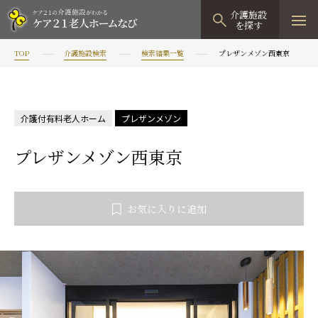
介護施設
を探す
TOP
介護施設検索
検索結果一覧
プレザンメゾン西東京
TOPページ
介護施設検索
介護付有料老人ホーム
プレザンメゾン
資料請求
プレザンメゾン西東京
見学予約
有料老人ホーム
お気に入りに追加
有料老人ホームTOP
グループホーム
プレザンリュクス
認知症対応型グループホームTOP
小規模多機能型居宅介護
プレザングラン
たのしい家
小規模多機能型居宅介護TOP
-
-
0120
944
821
tel