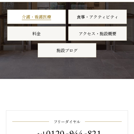
介護・看護医療
食事・アクティビティ
料金
アクセス・施設概要
施設ブログ
フリーダイヤル
-
-
0120
944
821