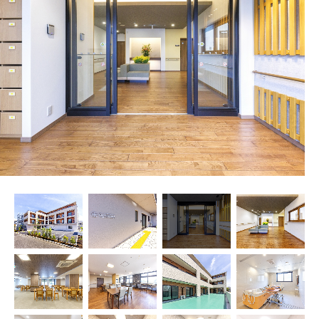
プレザンメゾン
認知症対応型グループホームとは
たのしい家
9:00～18:00（年末年始を除く）
有料老人ホームとは
認知症のおはなし
小規模多機能型居宅介護とは
お問い合わせフォーム
お気に入り
資料請求
見学予約
ご入居までの流れ
介護保険の仕組み
FAQ
運営会社
プライバシーポリシー