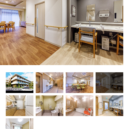
プレザンメゾン
認知症対応型グループホームとは
たのしい家
9:00～18:00（年末年始を除く）
有料老人ホームとは
認知症のおはなし
小規模多機能型居宅介護とは
お問い合わせフォーム
お気に入り
資料請求
見学予約
ご入居までの流れ
介護保険の仕組み
FAQ
運営会社
プライバシーポリシー