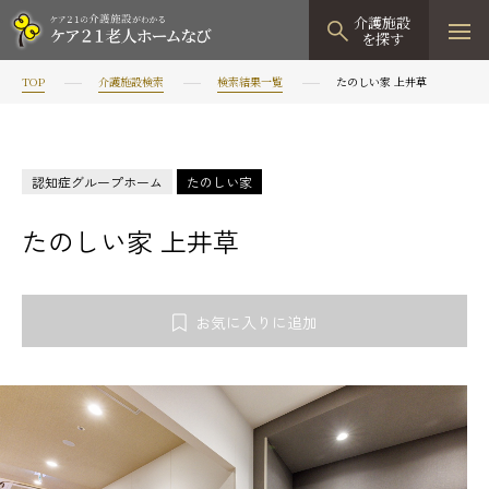
介護施設
を探す
TOP
介護施設検索
検索結果一覧
たのしい家 上井草
TOPページ
介護施設検索
認知症グループホーム
たのしい家
資料請求
たのしい家 上井草
見学予約
有料老人ホーム
お気に入りに追加
有料老人ホームTOP
グループホーム
プレザンリュクス
認知症対応型グループホームTOP
小規模多機能型居宅介護
プレザングラン
たのしい家
小規模多機能型居宅介護TOP
-
-
0120
944
821
tel