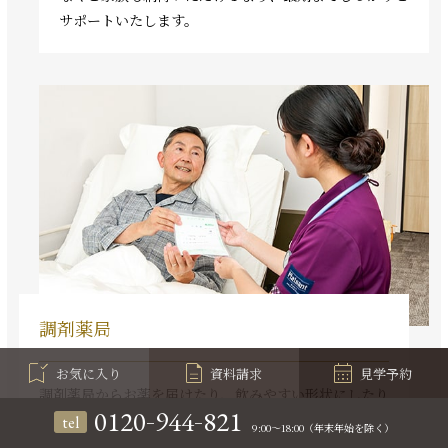
サポートいたします。
調剤薬局
お気に入り
資料請求
見学予約
調剤薬局からお薬を届けたり、飲みやすい形状にしたり
-
-
0120
944
821
するなどの対応ができ、薬剤師による専門的なご相談も
tel
9:00～18:00（年末年始を除く）
介護保険（居宅療養管理指導）でお受けします。