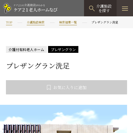
介護施設
を探す
TOP
介護施設検索
検索結果一覧
プレザングラン洗足
TOPページ
介護施設検索
介護付有料老人ホーム
プレザングラン
資料請求
プレザングラン洗足
見学予約
有料老人ホーム
お気に入りに追加
有料老人ホームTOP
グループホーム
プレザンリュクス
認知症対応型グループホームTOP
小規模多機能型居宅介護
プレザングラン
たのしい家
小規模多機能型居宅介護TOP
-
-
0120
944
821
tel