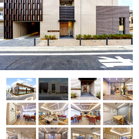
プレザンメゾン
認知症対応型グループホームとは
たのしい家
9:00～18:00（年末年始を除く）
有料老人ホームとは
認知症のおはなし
小規模多機能型居宅介護とは
お問い合わせフォーム
お気に入り
資料請求
見学予約
ご入居までの流れ
介護保険の仕組み
FAQ
運営会社
プライバシーポリシー