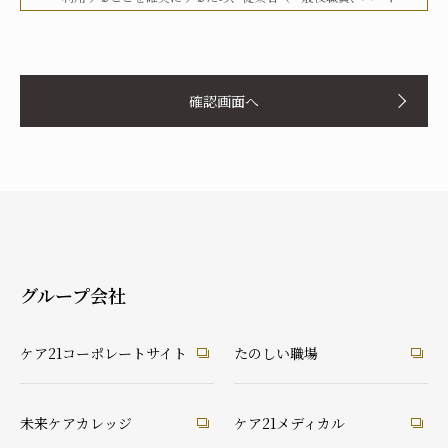
タイマー、派遣労働者等を含む）その他関係者に対して、文書
化、定期的な教育の実施、社内への掲示等を行うことで周知徹
お名前
底を図り、実行してまいります。
確認画面へ
当社は、個人情報の取扱いに関して、法令、国が定める指針そ
の他の規範等を遵守した取得やその利用に努めてまいります。
当社は、個人情報の取扱いに関して、個人情報への不正アクセ
ス、個人情報の紛失、破壊、改ざん及び漏洩等に関して、適切
ふりがな
な予防ならびに是正措置を講じてまいります。
当社は、個人情報の取扱いに関して、顧客等本人が、当該本人
と識別される保有個人情報について、開示、訂正、使用停止、
消去等の権利を有していることを認識し、本人からのこれらの
グループ会社
要求に対しては、遅滞なく対応してまいります。
あなたとの続柄
当社は、個人情報の取扱いに関して、法令に定める場合を除
実の父
実の母
義理の父
義理の母
ケア21コーポレートサイト
たのしい職場
き、本人に同意なく個人情報を第三者に提供することはありま
祖父
祖母
配偶者（夫）
配偶者（妻）
せん。
ご本人
兄弟・姉妹
その他の親戚
知人・友人
ケアマネ・介護・医療関係者
当社は、個人情報の取扱いに関して、顧客等からの相談や苦情
未来ケアカレッジ
ケア21メディカル
後見人
への対応等を行なう窓口機能等を整備するとともに、その窓口