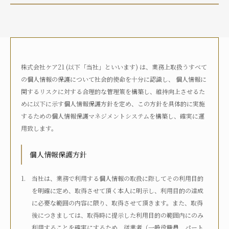
介護状況
自宅におり、介護サービスは利用していない
自宅におり、何らかの在宅・訪問介護サービスを利用して
いる
株式会社ケア21 (以下「当社」といいます) は、業務上取扱うすべて
何らかの高齢者向け施設に入居している
の個人情報の保護について社会的使命を十分に認識し、 個人情報に
病院に入院している
関するリスクに対する合理的な管理策を構築し、維持向上させるた
その他
めに以下に示す個人情報保護方針を定め、この方針を具体的に実施
するための個人情報保護マネジメントシステムを構築し、確実に運
用致します。
介護度
自立
要支援1
要支援2
要介護1
個人情報保護方針
要介護2
要介護3
要介護4
要介護5
不明
当社は、業務で利用する個人情報の取扱に際してその利用目的
を明確に定め、取得させて頂く本人に明示し、利用目的の達成
に必要な範囲の内容に限り、取得させて頂きます。また、取得
介護認定
後につきましては、取得時に提示した利用目的の範囲内にのみ
認定済み
申請中
区分変更中
不明
利用することを確実にするため、従業者（一般役職員、パート