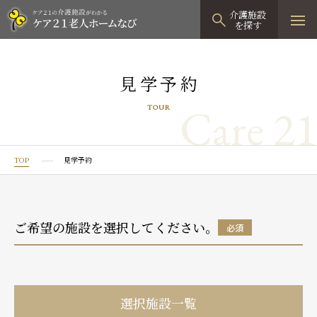
介護施設
を探す
TOPページ
見学予約
介護施設検索
Care 21
TOUR
資料請求
見学予約
TOP
見学予約
有料老人ホーム
有料老人ホームTOP
グループホーム
ご希望の施設を選択してください。
必須
プレザンリュクス
認知症対応型グループホームTOP
小規模多機能型居宅介護
プレザングラン
たのしい家
小規模多機能型居宅介護TOP
-
-
0120
944
821
選択施設一覧
tel