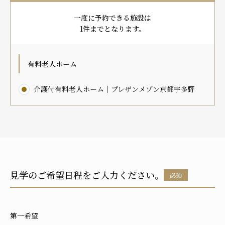
プレザンメゾン
認知症対応型グループホームとは
たのしい家
9:00～18:00（年末年始を除く）
一度に予約できる施設は
有料老人ホームとは
認知症のおはなし
小規模多機能型居宅介護とは
1件までとなります。
お問い合わせフォーム
有料老人ホーム
介護付有料老人ホーム｜プレザンメゾン京都宇多野
お気に入り
資料請求
見学予約
ご入居までの流れ
介護保険の仕組み
FAQ
見学のご希望日程をご入力ください。
必須
運営会社
プライバシーポリシー
第一希望