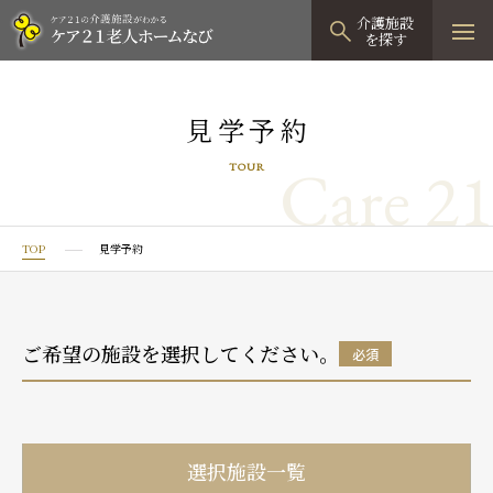
介護施設
を探す
TOPページ
見学予約
介護施設検索
Care 21
TOUR
資料請求
見学予約
TOP
見学予約
有料老人ホーム
有料老人ホームTOP
グループホーム
ご希望の施設を選択してください。
必須
プレザンリュクス
認知症対応型グループホームTOP
小規模多機能型居宅介護
プレザングラン
たのしい家
小規模多機能型居宅介護TOP
-
-
0120
944
821
選択施設一覧
tel