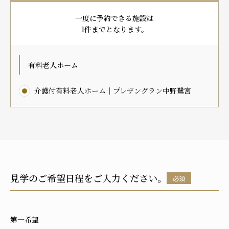
プレザンメゾン
認知症対応型グループホームとは
たのしい家
9:00～18:00（年末年始を除く）
一度に予約できる施設は
有料老人ホームとは
認知症のおはなし
小規模多機能型居宅介護とは
1件までとなります。
お問い合わせフォーム
有料老人ホーム
介護付有料老人ホーム｜プレザングラン中野鷺宮
お気に入り
資料請求
見学予約
ご入居までの流れ
介護保険の仕組み
FAQ
見学のご希望日程をご入力ください。
必須
運営会社
プライバシーポリシー
第一希望