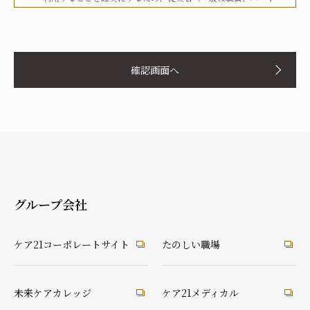
タイマー、派遣労働者等を含む）その他関係者に対して、文書
化、定期的な教育の実施、社内への掲示等を行うことで周知徹
お名前
底を図り、実行してまいります。
確認画面へ
当社は、個人情報の取扱いに関して、法令、国が定める指針そ
の他の規範等を遵守した取得やその利用に努めてまいります。
当社は、個人情報の取扱いに関して、個人情報への不正アクセ
ス、個人情報の紛失、破壊、改ざん及び漏洩等に関して、適切
ふりがな
な予防ならびに是正措置を講じてまいります。
当社は、個人情報の取扱いに関して、顧客等本人が、当該本人
と識別される保有個人情報について、開示、訂正、使用停止、
消去等の権利を有していることを認識し、本人からのこれらの
グループ会社
要求に対しては、遅滞なく対応してまいります。
あなたとの続柄
当社は、個人情報の取扱いに関して、法令に定める場合を除
実の父
実の母
義理の父
義理の母
ケア21コーポレートサイト
たのしい職場
き、本人に同意なく個人情報を第三者に提供することはありま
祖父
祖母
配偶者（夫）
配偶者（妻）
せん。
ご本人
兄弟・姉妹
その他の親戚
知人・友人
ケアマネ・介護・医療関係者
当社は、個人情報の取扱いに関して、顧客等からの相談や苦情
未来ケアカレッジ
ケア21メディカル
後見人
への対応等を行なう窓口機能等を整備するとともに、その窓口