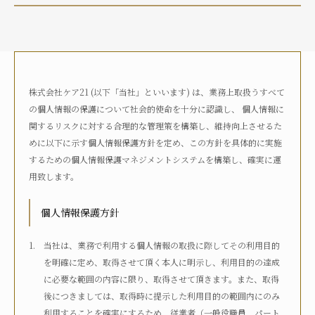
介護状況
自宅におり、介護サービスは利用していない
自宅におり、何らかの在宅・訪問介護サービスを利用して
いる
株式会社ケア21 (以下「当社」といいます) は、業務上取扱うすべて
何らかの高齢者向け施設に入居している
の個人情報の保護について社会的使命を十分に認識し、 個人情報に
病院に入院している
関するリスクに対する合理的な管理策を構築し、維持向上させるた
その他
めに以下に示す個人情報保護方針を定め、この方針を具体的に実施
するための個人情報保護マネジメントシステムを構築し、確実に運
用致します。
介護度
自立
要支援1
要支援2
要介護1
個人情報保護方針
要介護2
要介護3
要介護4
要介護5
不明
当社は、業務で利用する個人情報の取扱に際してその利用目的
を明確に定め、取得させて頂く本人に明示し、利用目的の達成
に必要な範囲の内容に限り、取得させて頂きます。また、取得
介護認定
後につきましては、取得時に提示した利用目的の範囲内にのみ
認定済み
申請中
区分変更中
不明
利用することを確実にするため、従業者（一般役職員、パート