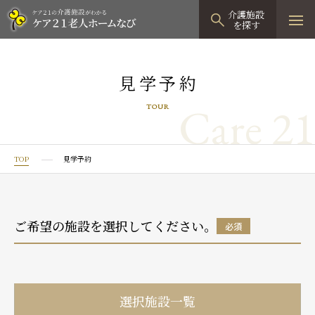
介護施設
を探す
TOPページ
見学予約
介護施設検索
Care 21
TOUR
資料請求
見学予約
TOP
見学予約
有料老人ホーム
有料老人ホームTOP
グループホーム
ご希望の施設を選択してください。
必須
プレザンリュクス
認知症対応型グループホームTOP
小規模多機能型居宅介護
プレザングラン
たのしい家
小規模多機能型居宅介護TOP
-
-
0120
944
821
選択施設一覧
tel