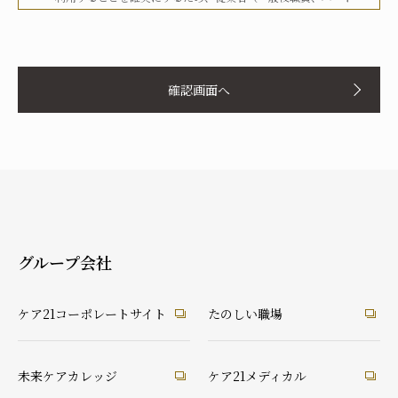
タイマー、派遣労働者等を含む）その他関係者に対して、文書
化、定期的な教育の実施、社内への掲示等を行うことで周知徹
お名前
底を図り、実行してまいります。
確認画面へ
当社は、個人情報の取扱いに関して、法令、国が定める指針そ
の他の規範等を遵守した取得やその利用に努めてまいります。
当社は、個人情報の取扱いに関して、個人情報への不正アクセ
ス、個人情報の紛失、破壊、改ざん及び漏洩等に関して、適切
ふりがな
な予防ならびに是正措置を講じてまいります。
当社は、個人情報の取扱いに関して、顧客等本人が、当該本人
と識別される保有個人情報について、開示、訂正、使用停止、
消去等の権利を有していることを認識し、本人からのこれらの
グループ会社
要求に対しては、遅滞なく対応してまいります。
あなたとの続柄
当社は、個人情報の取扱いに関して、法令に定める場合を除
実の父
実の母
義理の父
義理の母
ケア21コーポレートサイト
たのしい職場
き、本人に同意なく個人情報を第三者に提供することはありま
祖父
祖母
配偶者（夫）
配偶者（妻）
せん。
ご本人
兄弟・姉妹
その他の親戚
知人・友人
ケアマネ・介護・医療関係者
当社は、個人情報の取扱いに関して、顧客等からの相談や苦情
未来ケアカレッジ
ケア21メディカル
後見人
への対応等を行なう窓口機能等を整備するとともに、その窓口