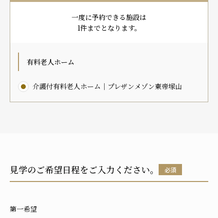
プレザンメゾン
認知症対応型グループホームとは
たのしい家
9:00～18:00（年末年始を除く）
一度に予約できる施設は
有料老人ホームとは
認知症のおはなし
小規模多機能型居宅介護とは
1件までとなります。
お問い合わせフォーム
有料老人ホーム
介護付有料老人ホーム｜プレザンメゾン東帝塚山
お気に入り
資料請求
見学予約
ご入居までの流れ
介護保険の仕組み
FAQ
見学のご希望日程をご入力ください。
必須
運営会社
プライバシーポリシー
第一希望