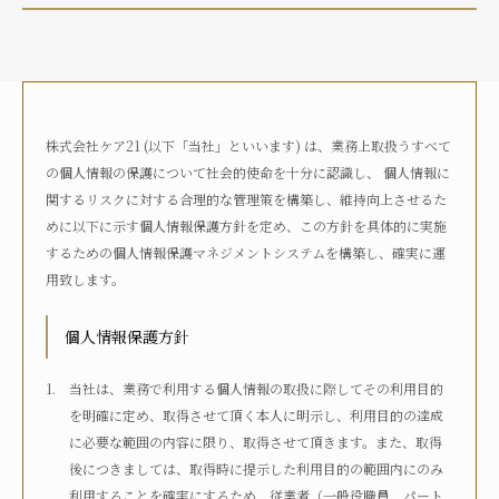
介護状況
自宅におり、介護サービスは利用していない
自宅におり、何らかの在宅・訪問介護サービスを利用して
いる
株式会社ケア21 (以下「当社」といいます) は、業務上取扱うすべて
何らかの高齢者向け施設に入居している
の個人情報の保護について社会的使命を十分に認識し、 個人情報に
病院に入院している
関するリスクに対する合理的な管理策を構築し、維持向上させるた
その他
めに以下に示す個人情報保護方針を定め、この方針を具体的に実施
するための個人情報保護マネジメントシステムを構築し、確実に運
用致します。
介護度
自立
要支援1
要支援2
要介護1
個人情報保護方針
要介護2
要介護3
要介護4
要介護5
不明
当社は、業務で利用する個人情報の取扱に際してその利用目的
を明確に定め、取得させて頂く本人に明示し、利用目的の達成
に必要な範囲の内容に限り、取得させて頂きます。また、取得
介護認定
後につきましては、取得時に提示した利用目的の範囲内にのみ
認定済み
申請中
区分変更中
不明
利用することを確実にするため、従業者（一般役職員、パート