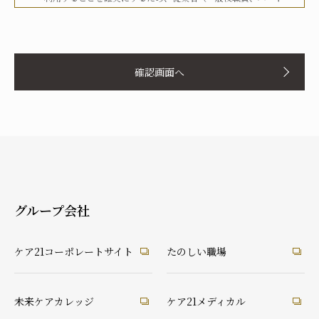
タイマー、派遣労働者等を含む）その他関係者に対して、文書
化、定期的な教育の実施、社内への掲示等を行うことで周知徹
お名前
底を図り、実行してまいります。
確認画面へ
当社は、個人情報の取扱いに関して、法令、国が定める指針そ
の他の規範等を遵守した取得やその利用に努めてまいります。
当社は、個人情報の取扱いに関して、個人情報への不正アクセ
ス、個人情報の紛失、破壊、改ざん及び漏洩等に関して、適切
ふりがな
な予防ならびに是正措置を講じてまいります。
当社は、個人情報の取扱いに関して、顧客等本人が、当該本人
と識別される保有個人情報について、開示、訂正、使用停止、
消去等の権利を有していることを認識し、本人からのこれらの
グループ会社
要求に対しては、遅滞なく対応してまいります。
あなたとの続柄
当社は、個人情報の取扱いに関して、法令に定める場合を除
実の父
実の母
義理の父
義理の母
ケア21コーポレートサイト
たのしい職場
き、本人に同意なく個人情報を第三者に提供することはありま
祖父
祖母
配偶者（夫）
配偶者（妻）
せん。
ご本人
兄弟・姉妹
その他の親戚
知人・友人
ケアマネ・介護・医療関係者
当社は、個人情報の取扱いに関して、顧客等からの相談や苦情
未来ケアカレッジ
ケア21メディカル
後見人
への対応等を行なう窓口機能等を整備するとともに、その窓口