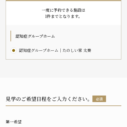
プレザンメゾン
認知症対応型グループホームとは
たのしい家
9:00～18:00（年末年始を除く）
一度に予約できる施設は
有料老人ホームとは
認知症のおはなし
小規模多機能型居宅介護とは
1件までとなります。
お問い合わせフォーム
認知症グループホーム
認知症グループホーム｜たのしい家 太秦
お気に入り
資料請求
見学予約
ご入居までの流れ
介護保険の仕組み
FAQ
見学のご希望日程をご入力ください。
必須
運営会社
プライバシーポリシー
第一希望