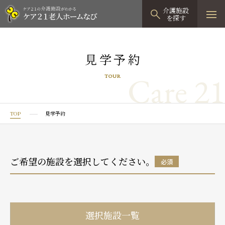
介護施設
を探す
TOPページ
見学予約
介護施設検索
Care 21
TOUR
資料請求
見学予約
TOP
見学予約
有料老人ホーム
有料老人ホームTOP
グループホーム
ご希望の施設を選択してください。
必須
プレザンリュクス
認知症対応型グループホームTOP
小規模多機能型居宅介護
プレザングラン
たのしい家
小規模多機能型居宅介護TOP
-
-
0120
944
821
選択施設一覧
tel