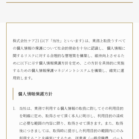
介護状況
自宅におり、介護サービスは利用していない
自宅におり、何らかの在宅・訪問介護サービスを利用して
いる
株式会社ケア21 (以下「当社」といいます) は、業務上取扱うすべて
何らかの高齢者向け施設に入居している
の個人情報の保護について社会的使命を十分に認識し、 個人情報に
病院に入院している
関するリスクに対する合理的な管理策を構築し、維持向上させるた
その他
めに以下に示す個人情報保護方針を定め、この方針を具体的に実施
するための個人情報保護マネジメントシステムを構築し、確実に運
用致します。
介護度
自立
要支援1
要支援2
要介護1
個人情報保護方針
要介護2
要介護3
要介護4
要介護5
不明
当社は、業務で利用する個人情報の取扱に際してその利用目的
を明確に定め、取得させて頂く本人に明示し、利用目的の達成
に必要な範囲の内容に限り、取得させて頂きます。また、取得
介護認定
後につきましては、取得時に提示した利用目的の範囲内にのみ
認定済み
申請中
区分変更中
不明
利用することを確実にするため、従業者（一般役職員、パート