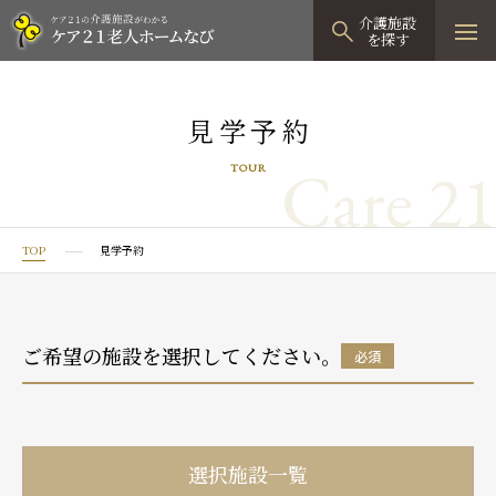
介護施設
を探す
TOPページ
見学予約
介護施設検索
Care 21
TOUR
資料請求
見学予約
TOP
見学予約
有料老人ホーム
有料老人ホームTOP
グループホーム
ご希望の施設を選択してください。
必須
プレザンリュクス
認知症対応型グループホームTOP
小規模多機能型居宅介護
プレザングラン
たのしい家
小規模多機能型居宅介護TOP
-
-
0120
944
821
選択施設一覧
tel