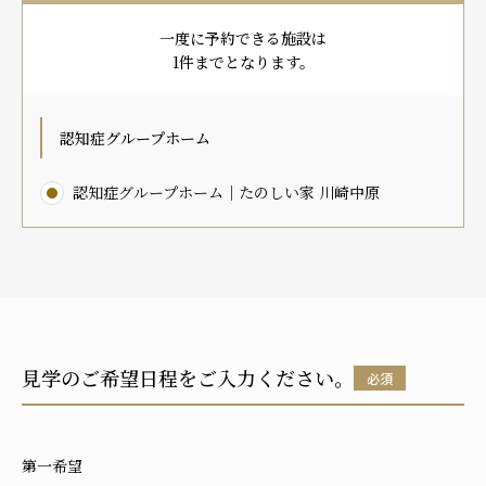
プレザンメゾン
認知症対応型グループホームとは
たのしい家
9:00～18:00（年末年始を除く）
一度に予約できる施設は
有料老人ホームとは
認知症のおはなし
小規模多機能型居宅介護とは
1件までとなります。
お問い合わせフォーム
認知症グループホーム
認知症グループホーム｜たのしい家 川崎中原
お気に入り
資料請求
見学予約
ご入居までの流れ
介護保険の仕組み
FAQ
見学のご希望日程をご入力ください。
必須
運営会社
プライバシーポリシー
第一希望