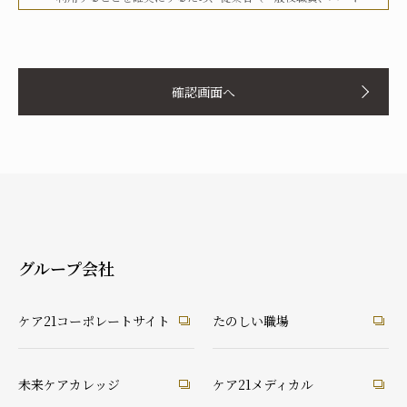
タイマー、派遣労働者等を含む）その他関係者に対して、文書
化、定期的な教育の実施、社内への掲示等を行うことで周知徹
お名前
底を図り、実行してまいります。
確認画面へ
当社は、個人情報の取扱いに関して、法令、国が定める指針そ
の他の規範等を遵守した取得やその利用に努めてまいります。
当社は、個人情報の取扱いに関して、個人情報への不正アクセ
ス、個人情報の紛失、破壊、改ざん及び漏洩等に関して、適切
ふりがな
な予防ならびに是正措置を講じてまいります。
当社は、個人情報の取扱いに関して、顧客等本人が、当該本人
と識別される保有個人情報について、開示、訂正、使用停止、
消去等の権利を有していることを認識し、本人からのこれらの
グループ会社
要求に対しては、遅滞なく対応してまいります。
あなたとの続柄
当社は、個人情報の取扱いに関して、法令に定める場合を除
実の父
実の母
義理の父
義理の母
ケア21コーポレートサイト
たのしい職場
き、本人に同意なく個人情報を第三者に提供することはありま
祖父
祖母
配偶者（夫）
配偶者（妻）
せん。
ご本人
兄弟・姉妹
その他の親戚
知人・友人
ケアマネ・介護・医療関係者
当社は、個人情報の取扱いに関して、顧客等からの相談や苦情
未来ケアカレッジ
ケア21メディカル
後見人
への対応等を行なう窓口機能等を整備するとともに、その窓口