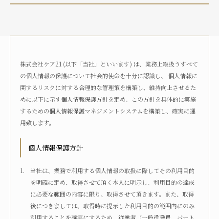
介護状況
自宅におり、介護サービスは利用していない
自宅におり、何らかの在宅・訪問介護サービスを利用して
いる
株式会社ケア21 (以下「当社」といいます) は、業務上取扱うすべて
何らかの高齢者向け施設に入居している
の個人情報の保護について社会的使命を十分に認識し、 個人情報に
病院に入院している
関するリスクに対する合理的な管理策を構築し、維持向上させるた
その他
めに以下に示す個人情報保護方針を定め、この方針を具体的に実施
するための個人情報保護マネジメントシステムを構築し、確実に運
用致します。
介護度
自立
要支援1
要支援2
要介護1
個人情報保護方針
要介護2
要介護3
要介護4
要介護5
不明
当社は、業務で利用する個人情報の取扱に際してその利用目的
を明確に定め、取得させて頂く本人に明示し、利用目的の達成
に必要な範囲の内容に限り、取得させて頂きます。また、取得
介護認定
後につきましては、取得時に提示した利用目的の範囲内にのみ
認定済み
申請中
区分変更中
不明
利用することを確実にするため、従業者（一般役職員、パート