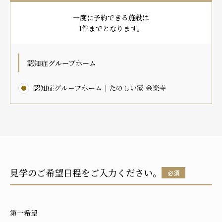
プレザンメゾン
認知症対応型グループホームとは
たのしい家
9:00～18:00（年末年始を除く）
一度に予約できる施設は
有料老人ホームとは
認知症のおはなし
小規模多機能型居宅介護とは
1件までとなります。
お問い合わせフォーム
認知症グループホーム
認知症グループホーム｜たのしい家 金楽寺
お気に入り
資料請求
見学予約
ご入居までの流れ
介護保険の仕組み
FAQ
見学のご希望日程をご入力ください。
必須
運営会社
プライバシーポリシー
第一希望