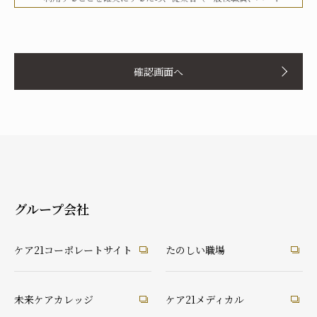
タイマー、派遣労働者等を含む）その他関係者に対して、文書
化、定期的な教育の実施、社内への掲示等を行うことで周知徹
お名前
底を図り、実行してまいります。
確認画面へ
当社は、個人情報の取扱いに関して、法令、国が定める指針そ
の他の規範等を遵守した取得やその利用に努めてまいります。
当社は、個人情報の取扱いに関して、個人情報への不正アクセ
ス、個人情報の紛失、破壊、改ざん及び漏洩等に関して、適切
ふりがな
な予防ならびに是正措置を講じてまいります。
当社は、個人情報の取扱いに関して、顧客等本人が、当該本人
と識別される保有個人情報について、開示、訂正、使用停止、
消去等の権利を有していることを認識し、本人からのこれらの
グループ会社
要求に対しては、遅滞なく対応してまいります。
あなたとの続柄
当社は、個人情報の取扱いに関して、法令に定める場合を除
実の父
実の母
義理の父
義理の母
ケア21コーポレートサイト
たのしい職場
き、本人に同意なく個人情報を第三者に提供することはありま
祖父
祖母
配偶者（夫）
配偶者（妻）
せん。
ご本人
兄弟・姉妹
その他の親戚
知人・友人
ケアマネ・介護・医療関係者
当社は、個人情報の取扱いに関して、顧客等からの相談や苦情
未来ケアカレッジ
ケア21メディカル
後見人
への対応等を行なう窓口機能等を整備するとともに、その窓口