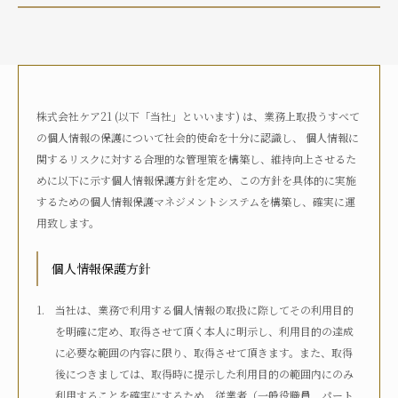
介護状況
自宅におり、介護サービスは利用していない
自宅におり、何らかの在宅・訪問介護サービスを利用して
いる
株式会社ケア21 (以下「当社」といいます) は、業務上取扱うすべて
何らかの高齢者向け施設に入居している
の個人情報の保護について社会的使命を十分に認識し、 個人情報に
病院に入院している
関するリスクに対する合理的な管理策を構築し、維持向上させるた
その他
めに以下に示す個人情報保護方針を定め、この方針を具体的に実施
するための個人情報保護マネジメントシステムを構築し、確実に運
用致します。
介護度
自立
要支援1
要支援2
要介護1
個人情報保護方針
要介護2
要介護3
要介護4
要介護5
不明
当社は、業務で利用する個人情報の取扱に際してその利用目的
を明確に定め、取得させて頂く本人に明示し、利用目的の達成
に必要な範囲の内容に限り、取得させて頂きます。また、取得
介護認定
後につきましては、取得時に提示した利用目的の範囲内にのみ
認定済み
申請中
区分変更中
不明
利用することを確実にするため、従業者（一般役職員、パート