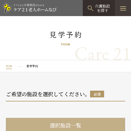
介護施設
を探す
TOPページ
見学予約
介護施設検索
Care 21
TOUR
資料請求
見学予約
TOP
見学予約
有料老人ホーム
有料老人ホームTOP
グループホーム
ご希望の施設を選択してください。
必須
プレザンリュクス
認知症対応型グループホームTOP
小規模多機能型居宅介護
プレザングラン
たのしい家
小規模多機能型居宅介護TOP
-
-
0120
944
821
選択施設一覧
tel