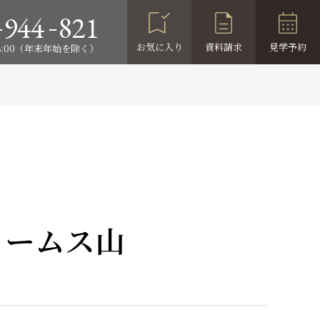
-
-
944
821
お気に入り
資料請求
見学予約
18:00（年末年始を除く）
ェームス山