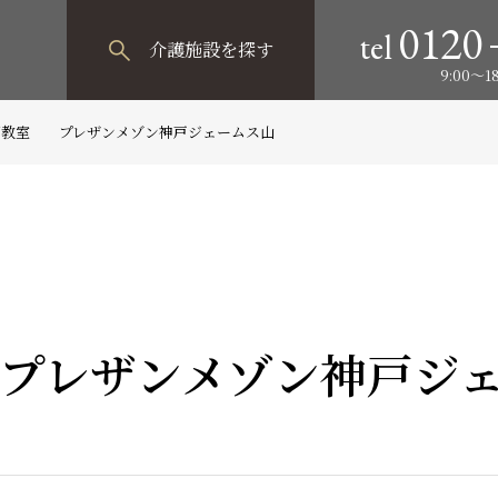
0120
tel
介護施設
を探す
9:00～
画教室 プレザンメゾン神戸ジェームス山
プレザンメゾン神戸ジ