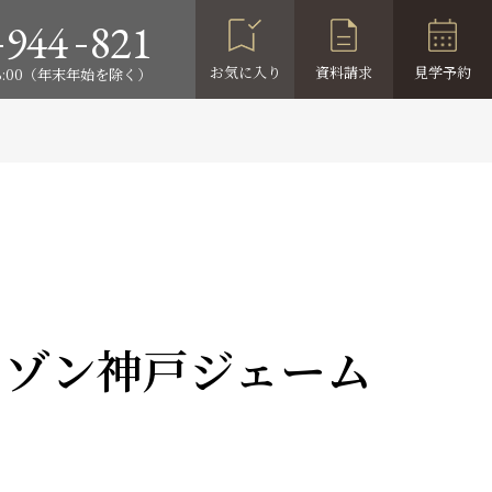
-
-
944
821
お気に入り
資料請求
見学予約
18:00（年末年始を除く）
ゾン神戸ジェーム