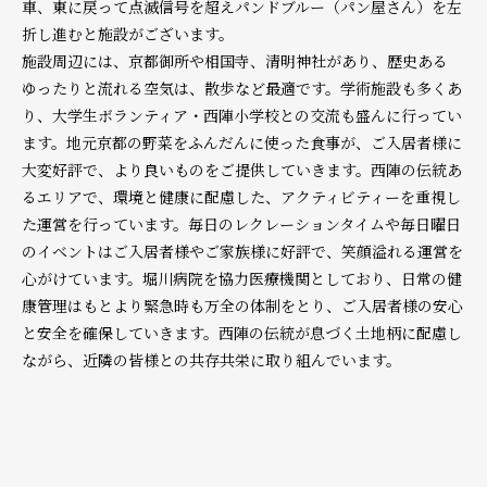
車、東に戻って点滅信号を超えパンドブルー（パン屋さん）を左
折し進むと施設がございます。
施設周辺には、京都御所や相国寺、清明神社があり、歴史ある
ゆったりと流れる空気は、散歩など最適です。学術施設も多くあ
り、大学生ボランティア・西陣小学校との交流も盛んに行ってい
ます。地元京都の野菜をふんだんに使った食事が、ご入居者様に
大変好評で、より良いものをご提供していきます。西陣の伝統あ
るエリアで、環境と健康に配慮した、アクティビティーを重視し
た運営を行っています。毎日のレクレーションタイムや毎日曜日
のイベントはご入居者様やご家族様に好評で、笑顔溢れる運営を
心がけています。堀川病院を協力医療機関としており、日常の健
康管理はもとより緊急時も万全の体制をとり、ご入居者様の安心
と安全を確保していきます。西陣の伝統が息づく土地柄に配慮し
ながら、近隣の皆様との共存共栄に取り組んでいます。