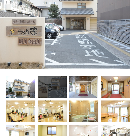
プレザンメゾン
認知症対応型グループホームとは
たのしい家
9:00～18:00（年末年始を除く）
有料老人ホームとは
認知症のおはなし
小規模多機能型居宅介護とは
お問い合わせフォーム
お気に入り
資料請求
見学予約
ご入居までの流れ
介護保険の仕組み
FAQ
運営会社
プライバシーポリシー