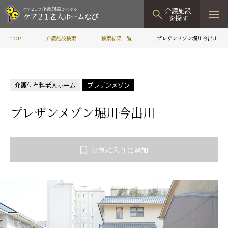
介護施設
を探す
TOP
介護施設検索
検索結果一覧
プレザンメゾン堀川今出川
TOPページ
介護施設検索
介護付有料老人ホーム
プレザンメゾン
資料請求
プレザンメゾン堀川今出川
見学予約
有料老人ホーム
お気に入りに追加
有料老人ホームTOP
グループホーム
プレザンリュクス
認知症対応型グループホームTOP
小規模多機能型居宅介護
プレザングラン
たのしい家
小規模多機能型居宅介護TOP
-
-
0120
944
821
tel