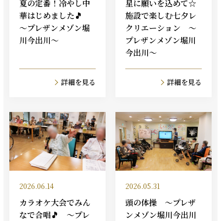
夏の定番！冷やし中
星に願いを込めて☆
華はじめました🎵
施設で楽しむ七夕レ
～プレザンメゾン堀
クリエーション ～
川今出川～
プレザンメゾン堀川
今出川～
詳細を見る
詳細を見る
2026.06.14
2026.05.31
カラオケ大会でみん
頭の体操 ～プレザ
なで合唱🎵 ～プレ
ンメゾン堀川今出川