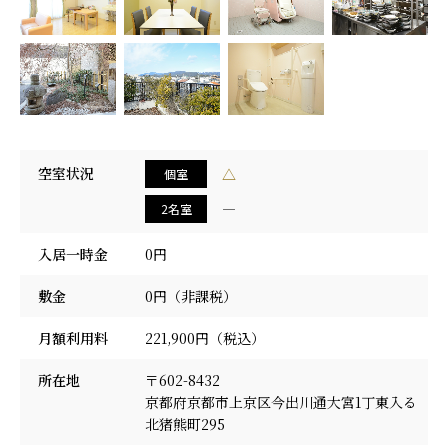
採用情報
空室状況
△
個室
―
2名室
入居一時金
0円
敷金
0円（非課税）
月額利用料
221,900円（税込）
所在地
〒602-8432
京都府京都市上京区今出川通大宮1丁東入る
北猪熊町295