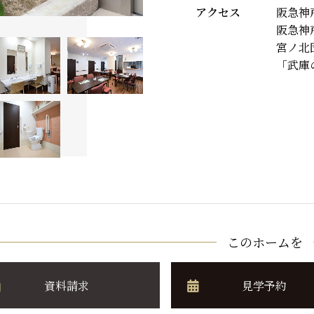
アクセス
阪急神
阪急神
宮ノ北
「武庫
このホームを
資料請求
見学予約