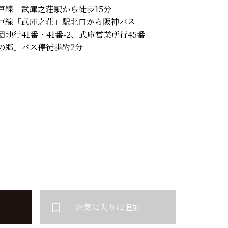
戸線 武庫之荘駅から徒歩15分
戸線「武庫之荘」駅北口から阪神バス
団地行41番・41番-2、武庫営業所行45番
の郷」バス停徒歩約2分
お気に入りに追加