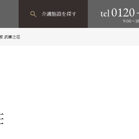
0120
tel
介護施設
を探す
9:00～
家 武庫之荘
荘