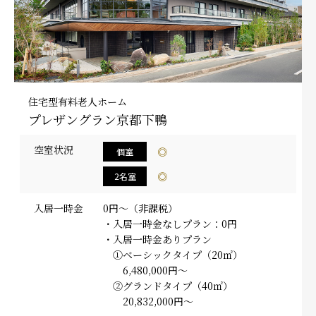
プレザンメゾン
認知症対応型グループホームとは
たのしい家
9:00～18:00（年末年始を除く）
有料老人ホームとは
認知症のおはなし
小規模多機能型居宅介護とは
お問い合わせフォーム
住宅型有料老人ホーム
プレザングラン京都下鴨
お気に入り
資料請求
見学予約
空室状況
◎
個室
◎
2名室
ご入居までの流れ
介護保険の仕組み
入居一時金
0円～（非課税）
・入居一時金なしプラン：0円
FAQ
・入居一時金ありプラン
①ベーシックタイプ（20㎡）
運営会社
6,480,000円～
②グランドタイプ（40㎡）
プライバシーポリシー
20,832,000円～