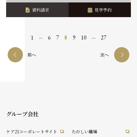
資料請求
見学予約
…
…
1
6
7
8
9
10
27
前へ
次へ
グループ会社
ケア21コーポレートサイト
たのしい職場