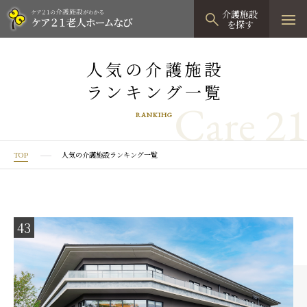
介護施設
を探す
TOPページ
人気の介護施設
ランキング一覧
介護施設検索
Care 21
RANKIHG
資料請求
見学予約
TOP
人気の介護施設ランキング一覧
有料老人ホーム
有料老人ホームTOP
グループホーム
43
プレザンリュクス
認知症対応型グループホームTOP
小規模多機能型居宅介護
プレザングラン
たのしい家
小規模多機能型居宅介護TOP
-
-
0120
944
821
tel