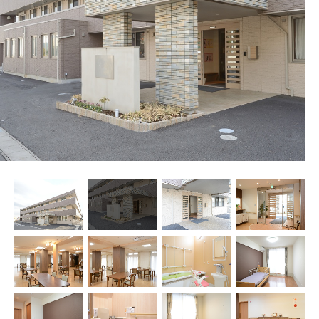
プレザンメゾン
認知症対応型グループホームとは
たのしい家
9:00～18:00（年末年始を除く）
有料老人ホームとは
認知症のおはなし
小規模多機能型居宅介護とは
お問い合わせフォーム
お気に入り
資料請求
見学予約
ご入居までの流れ
介護保険の仕組み
FAQ
運営会社
プライバシーポリシー