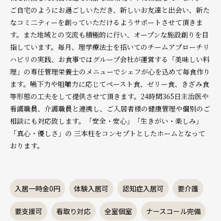
ご自宅のようにお過ごしいただき、新しいお友達と出会い、新た
なコミ二ティーを創っていただけるようサポートさせて頂きま
す。また地域との交流も積極的に行い、オープンな施設創りを目
指しています。毎月、理学療法士を招いてのチームアプローチリ
ハビリの実践、お食事ではグループ会社が運営する「美味しい料
理」の専任管理栄養士のメニューでシェフが心を込めて毎食作り
ます。嚥下力や咀嚼力に応じてペースト食、ゼリー食、きざみ食
等形態の工夫をして提供させて頂きます。24時間365日主治医や
看護職員、介護職員と連携し、ご入居者様の健康管理や個別のご
相談にも対応致します。「安全・安心」「生きがい・楽しみ」
「真心・優しさ」の 三本柱をコンセプトとしたホームとなって
おります。
入居一時金0円
体験入居可
認知症入居可
要介護
要支援可
看取り対応
全室個室
ナースコール完備