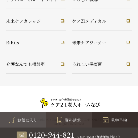
未来ケアカレッジ
ケア21メディカル
RiRus
未来ケアワーカー
介護なんでも相談室
うれしい保育園
お気に入り
資料請求
見学予約
Copyright (C) CARE TWENTYONE CORPORATION
All Rights Reserved
-
-
0120
944
821
tel
9:00～18:00（年末年始を除く）