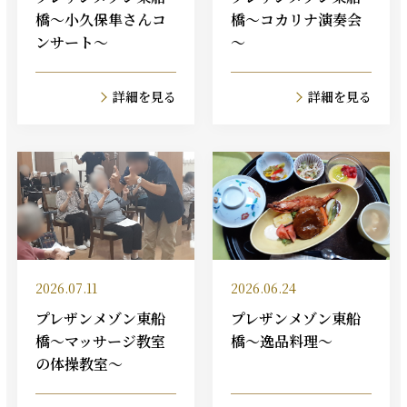
橋～小久保隼さんコ
橋～コカリナ演奏会
ンサート～
～
詳細を見る
詳細を見る
2026.07.11
2026.06.24
プレザンメゾン東船
プレザンメゾン東船
橋～マッサージ教室
橋～逸品料理～
の体操教室～