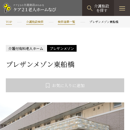
介護施設
を探す
TOP
介護施設検索
検索結果一覧
プレザンメゾン東船橋
TOPページ
介護施設検索
介護付有料老人ホーム
プレザンメゾン
資料請求
プレザンメゾン東船橋
見学予約
有料老人ホーム
お気に入りに追加
有料老人ホームTOP
グループホーム
プレザンリュクス
認知症対応型グループホームTOP
小規模多機能型居宅介護
プレザングラン
たのしい家
小規模多機能型居宅介護TOP
-
-
0120
944
821
tel