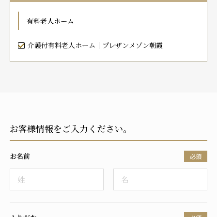
プレザンメゾン
認知症対応型グループホームとは
たのしい家
9:00～18:00（年末年始を除く）
有料老人ホーム
有料老人ホームとは
認知症のおはなし
小規模多機能型居宅介護とは
お問い合わせフォーム
介護付有料老人ホーム｜プレザンメゾン朝霞
お気に入り
資料請求
見学予約
お客様情報をご入力ください。
ご入居までの流れ
介護保険の仕組み
お名前
FAQ
必須
運営会社
プライバシーポリシー