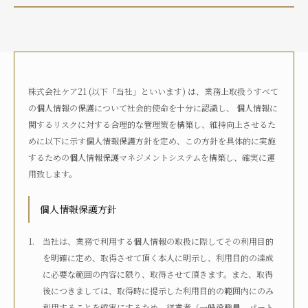
介護状況
自宅におり、介護サービスは利用していない
自宅におり、何らかの在宅・訪問介護サービスを利用して
いる
株式会社ケア21 (以下「当社」といいます) は、業務上取扱うすべて
何らかの高齢者向け施設に入居している
の個人情報の保護について社会的使命を十分に認識し、 個人情報に
病院に入院している
関するリスクに対する合理的な管理策を構築し、維持向上させるた
その他
めに以下に示す個人情報保護方針を定め、この方針を具体的に実施
するための個人情報保護マネジメントシステムを構築し、確実に運
用致します。
介護度
自立
要支援1
要支援2
要介護1
個人情報保護方針
要介護2
要介護3
要介護4
要介護5
不明
当社は、業務で利用する個人情報の取扱に際してその利用目的
を明確に定め、取得させて頂く本人に明示し、利用目的の達成
に必要な範囲の内容に限り、取得させて頂きます。また、取得
介護認定
後につきましては、取得時に提示した利用目的の範囲内にのみ
認定済み
申請中
区分変更中
不明
利用することを確実にするため、従業者（一般役職員、パート