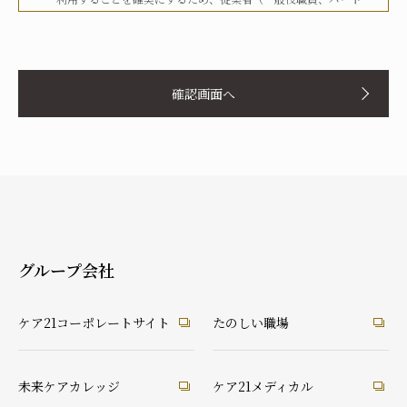
タイマー、派遣労働者等を含む）その他関係者に対して、文書
化、定期的な教育の実施、社内への掲示等を行うことで周知徹
お名前
底を図り、実行してまいります。
確認画面へ
当社は、個人情報の取扱いに関して、法令、国が定める指針そ
の他の規範等を遵守した取得やその利用に努めてまいります。
当社は、個人情報の取扱いに関して、個人情報への不正アクセ
ス、個人情報の紛失、破壊、改ざん及び漏洩等に関して、適切
ふりがな
な予防ならびに是正措置を講じてまいります。
当社は、個人情報の取扱いに関して、顧客等本人が、当該本人
と識別される保有個人情報について、開示、訂正、使用停止、
消去等の権利を有していることを認識し、本人からのこれらの
グループ会社
要求に対しては、遅滞なく対応してまいります。
あなたとの続柄
当社は、個人情報の取扱いに関して、法令に定める場合を除
実の父
実の母
義理の父
義理の母
ケア21コーポレートサイト
たのしい職場
き、本人に同意なく個人情報を第三者に提供することはありま
祖父
祖母
配偶者（夫）
配偶者（妻）
せん。
ご本人
兄弟・姉妹
その他の親戚
知人・友人
ケアマネ・介護・医療関係者
当社は、個人情報の取扱いに関して、顧客等からの相談や苦情
未来ケアカレッジ
ケア21メディカル
後見人
への対応等を行なう窓口機能等を整備するとともに、その窓口