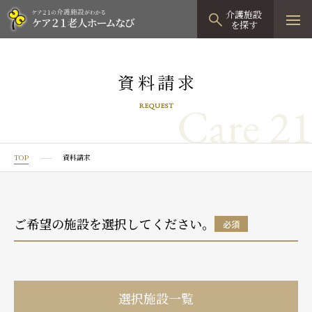
介護施設
を探す
TOPページ
資料請求
介護施設検索
Care 21
REQUEST
資料請求
見学予約
TOP
資料請求
有料老人ホーム
有料老人ホームTOP
グループホーム
ご希望の施設を選択してください。
必須
プレザンリュクス
認知症対応型グループホームTOP
小規模多機能型居宅介護
プレザングラン
たのしい家
小規模多機能型居宅介護TOP
-
-
0120
944
821
選択施設一覧
tel