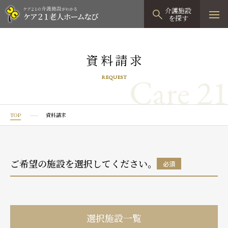
介護施設
を探す
TOPページ
資料請求
介護施設検索
Care 21
REQUEST
資料請求
見学予約
TOP
資料請求
有料老人ホーム
有料老人ホームTOP
グループホーム
ご希望の施設を選択してください。
必須
プレザンリュクス
認知症対応型グループホームTOP
小規模多機能型居宅介護
プレザングラン
たのしい家
小規模多機能型居宅介護TOP
-
-
0120
944
821
選択施設一覧
tel