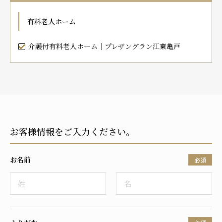
プレザンメゾン
認知症対応型グループホームとは
たのしい家
9:00～18:00（年末年始を除く）
有料老人ホーム
有料老人ホームとは
認知症のおはなし
小規模多機能型居宅介護とは
お問い合わせフォーム
介護付有料老人ホーム｜プレザングラン江東亀戸
お気に入り
資料請求
見学予約
お客様情報をご入力ください。
ご入居までの流れ
介護保険の仕組み
お名前
FAQ
必須
運営会社
プライバシーポリシー