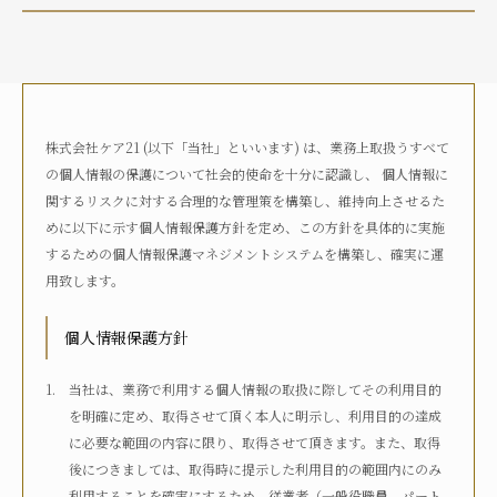
介護状況
自宅におり、介護サービスは利用していない
自宅におり、何らかの在宅・訪問介護サービスを利用して
いる
株式会社ケア21 (以下「当社」といいます) は、業務上取扱うすべて
何らかの高齢者向け施設に入居している
の個人情報の保護について社会的使命を十分に認識し、 個人情報に
病院に入院している
関するリスクに対する合理的な管理策を構築し、維持向上させるた
その他
めに以下に示す個人情報保護方針を定め、この方針を具体的に実施
するための個人情報保護マネジメントシステムを構築し、確実に運
用致します。
介護度
自立
要支援1
要支援2
要介護1
個人情報保護方針
要介護2
要介護3
要介護4
要介護5
不明
当社は、業務で利用する個人情報の取扱に際してその利用目的
を明確に定め、取得させて頂く本人に明示し、利用目的の達成
に必要な範囲の内容に限り、取得させて頂きます。また、取得
介護認定
後につきましては、取得時に提示した利用目的の範囲内にのみ
認定済み
申請中
区分変更中
不明
利用することを確実にするため、従業者（一般役職員、パート