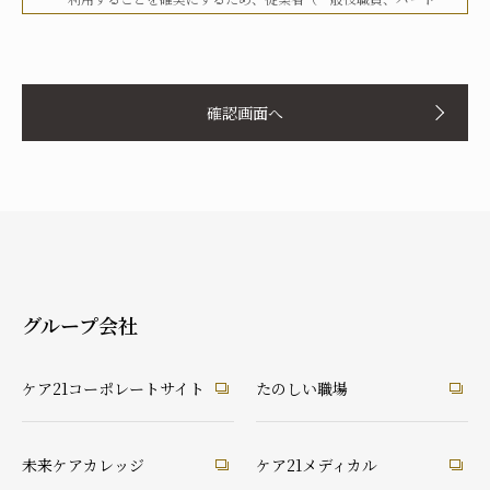
タイマー、派遣労働者等を含む）その他関係者に対して、文書
化、定期的な教育の実施、社内への掲示等を行うことで周知徹
お名前
底を図り、実行してまいります。
確認画面へ
当社は、個人情報の取扱いに関して、法令、国が定める指針そ
の他の規範等を遵守した取得やその利用に努めてまいります。
当社は、個人情報の取扱いに関して、個人情報への不正アクセ
ス、個人情報の紛失、破壊、改ざん及び漏洩等に関して、適切
ふりがな
な予防ならびに是正措置を講じてまいります。
当社は、個人情報の取扱いに関して、顧客等本人が、当該本人
と識別される保有個人情報について、開示、訂正、使用停止、
消去等の権利を有していることを認識し、本人からのこれらの
グループ会社
要求に対しては、遅滞なく対応してまいります。
あなたとの続柄
当社は、個人情報の取扱いに関して、法令に定める場合を除
実の父
実の母
義理の父
義理の母
ケア21コーポレートサイト
たのしい職場
き、本人に同意なく個人情報を第三者に提供することはありま
祖父
祖母
配偶者（夫）
配偶者（妻）
せん。
ご本人
兄弟・姉妹
その他の親戚
知人・友人
ケアマネ・介護・医療関係者
当社は、個人情報の取扱いに関して、顧客等からの相談や苦情
未来ケアカレッジ
ケア21メディカル
後見人
への対応等を行なう窓口機能等を整備するとともに、その窓口