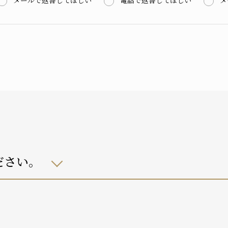
メールで返答してほしい
電話で返答してほしい
メ
ださい。
自宅におり、介護サービスは利用していない