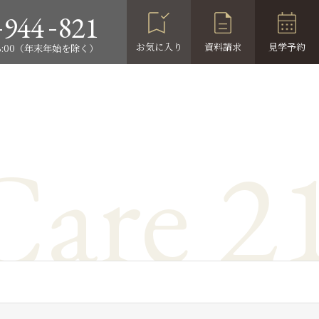
-
-
944
821
お気に入り
資料請求
見学予約
18:00（年末年始を除く）
Care 2