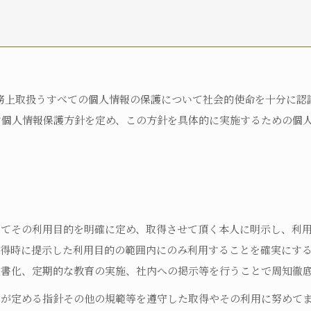
自宅におり、何らかの在宅・訪問介護サービスを利用している
何らかの高齢者向け施設に入居している
病院に入院している
その他
、業務上取扱うすべての個人情報の保護について社会的使命を十分に
自立
要支援1
要支援2
要介護1
要
す個人情報保護方針を定め、この方針を具体的に実施するための個
要介護5
不明
認定済み
申請中
区分変更中
不明
してその利用目的を明確に定め、取得させて頂く本人に明示し、利
取得時に提示した利用目的の範囲内にのみ利用することを確実にす
文書化、定期的な教育の実施、社内への掲示等を行うことで周知徹
国が定める指針その他の規範等を遵守した取得やその利用に努めて