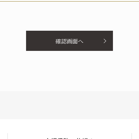
報への不正アクセス、個人情報の紛失、破壊、改ざん及び漏洩等に
本人が、当該本人と識別される保有個人情報について、開示、訂正
滞なく対応してまいります。
実の父
実の母
義理の父
義理の母
確認画面へ
配偶者（妻）
ご本人
兄弟・姉妹
その他の
定める場合を除き、本人に同意なく個人情報を第三者に提供するこ
ケアマネ・介護・医療関係者
後見人
からの相談や苦情への対応等を行なう窓口機能等を整備するととも
など、顧客等の立場に立った対応をしてまいります。
統括する組織体制・責任体制を構築するとともに、安全管理措置の
監査を行い、個人情報の保護に関する個人情報保護マネジメントシ
男性
女性
E-mail：privacy@care21.co.jp