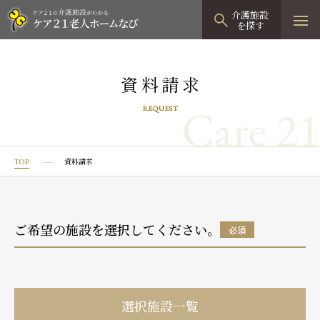
介護施設
を探す
TOPページ
資料請求
介護施設検索
Care 21
REQUEST
資料請求
見学予約
TOP
資料請求
有料老人ホーム
有料老人ホームTOP
グループホーム
ご希望の施設を選択してください。
必須
プレザンリュクス
認知症対応型グループホームTOP
小規模多機能型居宅介護
プレザングラン
たのしい家
小規模多機能型居宅介護TOP
-
-
0120
944
821
選択施設一覧
tel