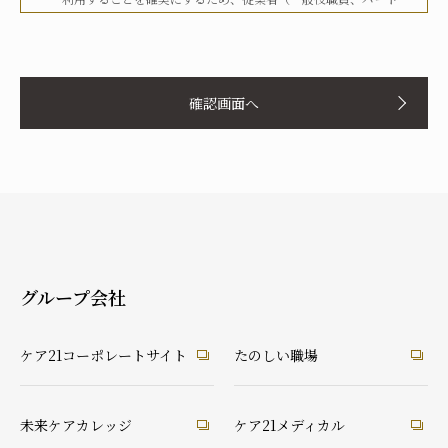
タイマー、派遣労働者等を含む）その他関係者に対して、文書
化、定期的な教育の実施、社内への掲示等を行うことで周知徹
お名前
底を図り、実行してまいります。
確認画面へ
当社は、個人情報の取扱いに関して、法令、国が定める指針そ
の他の規範等を遵守した取得やその利用に努めてまいります。
当社は、個人情報の取扱いに関して、個人情報への不正アクセ
ス、個人情報の紛失、破壊、改ざん及び漏洩等に関して、適切
ふりがな
な予防ならびに是正措置を講じてまいります。
当社は、個人情報の取扱いに関して、顧客等本人が、当該本人
と識別される保有個人情報について、開示、訂正、使用停止、
消去等の権利を有していることを認識し、本人からのこれらの
グループ会社
要求に対しては、遅滞なく対応してまいります。
あなたとの続柄
当社は、個人情報の取扱いに関して、法令に定める場合を除
実の父
実の母
義理の父
義理の母
ケア21コーポレートサイト
たのしい職場
き、本人に同意なく個人情報を第三者に提供することはありま
祖父
祖母
配偶者（夫）
配偶者（妻）
せん。
ご本人
兄弟・姉妹
その他の親戚
知人・友人
ケアマネ・介護・医療関係者
当社は、個人情報の取扱いに関して、顧客等からの相談や苦情
未来ケアカレッジ
ケア21メディカル
後見人
への対応等を行なう窓口機能等を整備するとともに、その窓口