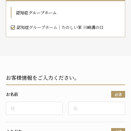
プレザンメゾン
認知症対応型グループホームとは
たのしい家
9:00～18:00（年末年始を除く）
認知症グループホーム
有料老人ホームとは
認知症のおはなし
小規模多機能型居宅介護とは
お問い合わせフォーム
認知症グループホーム｜たのしい家 川崎溝の口
お気に入り
資料請求
見学予約
お客様情報をご入力ください。
ご入居までの流れ
介護保険の仕組み
お名前
FAQ
必須
運営会社
プライバシーポリシー