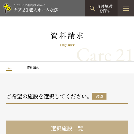
介護施設
を探す
TOPページ
資料請求
介護施設検索
Care 21
REQUEST
資料請求
見学予約
TOP
資料請求
有料老人ホーム
有料老人ホームTOP
グループホーム
ご希望の施設を選択してください。
必須
プレザンリュクス
認知症対応型グループホームTOP
小規模多機能型居宅介護
プレザングラン
たのしい家
小規模多機能型居宅介護TOP
-
-
0120
944
821
選択施設一覧
tel