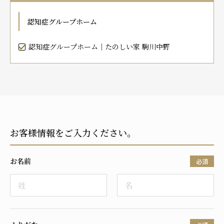
プレザンメゾン
認知症対応型グループホームとは
たのしい家
9:00～18:00（年末年始を除く）
認知症グループホーム
有料老人ホームとは
認知症のおはなし
小規模多機能型居宅介護とは
お問い合わせフォーム
認知症グループホーム｜たのしい家 駒川中野
お気に入り
資料請求
見学予約
お客様情報をご入力ください。
ご入居までの流れ
介護保険の仕組み
お名前
FAQ
必須
運営会社
プライバシーポリシー