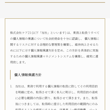
介護状況
自宅におり、介護サービスは利用していない
自宅におり、何らかの在宅・訪問介護サービスを利用して
いる
株式会社ケア21 (以下「当社」といいます) は、業務上取扱うすべて
何らかの高齢者向け施設に入居している
の個人情報の保護について社会的使命を十分に認識し、 個人情報に
病院に入院している
関するリスクに対する合理的な管理策を構築し、維持向上させるた
その他
めに以下に示す個人情報保護方針を定め、この方針を具体的に実施
するための個人情報保護マネジメントシステムを構築し、確実に運
用致します。
介護度
自立
要支援1
要支援2
要介護1
個人情報保護方針
要介護2
要介護3
要介護4
要介護5
不明
当社は、業務で利用する個人情報の取扱に際してその利用目的
を明確に定め、取得させて頂く本人に明示し、利用目的の達成
に必要な範囲の内容に限り、取得させて頂きます。また、取得
介護認定
後につきましては、取得時に提示した利用目的の範囲内にのみ
認定済み
申請中
区分変更中
不明
利用することを確実にするため、従業者（一般役職員、パート