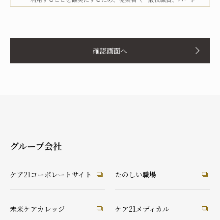
タイマー、派遣労働者等を含む）その他関係者に対して、文書
化、定期的な教育の実施、社内への掲示等を行うことで周知徹
お名前
底を図り、実行してまいります。
確認画面へ
当社は、個人情報の取扱いに関して、法令、国が定める指針そ
の他の規範等を遵守した取得やその利用に努めてまいります。
当社は、個人情報の取扱いに関して、個人情報への不正アクセ
ス、個人情報の紛失、破壊、改ざん及び漏洩等に関して、適切
ふりがな
な予防ならびに是正措置を講じてまいります。
当社は、個人情報の取扱いに関して、顧客等本人が、当該本人
と識別される保有個人情報について、開示、訂正、使用停止、
消去等の権利を有していることを認識し、本人からのこれらの
グループ会社
要求に対しては、遅滞なく対応してまいります。
あなたとの続柄
当社は、個人情報の取扱いに関して、法令に定める場合を除
実の父
実の母
義理の父
義理の母
ケア21コーポレートサイト
たのしい職場
き、本人に同意なく個人情報を第三者に提供することはありま
祖父
祖母
配偶者（夫）
配偶者（妻）
せん。
ご本人
兄弟・姉妹
その他の親戚
知人・友人
ケアマネ・介護・医療関係者
当社は、個人情報の取扱いに関して、顧客等からの相談や苦情
未来ケアカレッジ
ケア21メディカル
後見人
への対応等を行なう窓口機能等を整備するとともに、その窓口