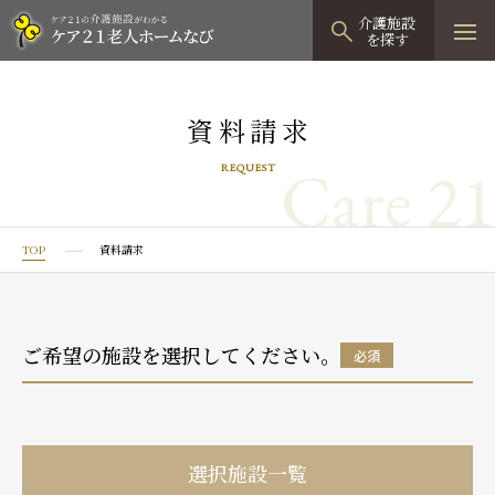
介護施設
を探す
TOPページ
資料請求
介護施設検索
Care 21
REQUEST
資料請求
見学予約
TOP
資料請求
有料老人ホーム
有料老人ホームTOP
グループホーム
ご希望の施設を選択してください。
必須
プレザンリュクス
認知症対応型グループホームTOP
小規模多機能型居宅介護
プレザングラン
たのしい家
小規模多機能型居宅介護TOP
-
-
0120
944
821
選択施設一覧
tel