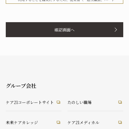
タイマー、派遣労働者等を含む）その他関係者に対して、文書
化、定期的な教育の実施、社内への掲示等を行うことで周知徹
お名前
底を図り、実行してまいります。
確認画面へ
当社は、個人情報の取扱いに関して、法令、国が定める指針そ
の他の規範等を遵守した取得やその利用に努めてまいります。
当社は、個人情報の取扱いに関して、個人情報への不正アクセ
ス、個人情報の紛失、破壊、改ざん及び漏洩等に関して、適切
ふりがな
な予防ならびに是正措置を講じてまいります。
当社は、個人情報の取扱いに関して、顧客等本人が、当該本人
と識別される保有個人情報について、開示、訂正、使用停止、
消去等の権利を有していることを認識し、本人からのこれらの
グループ会社
要求に対しては、遅滞なく対応してまいります。
あなたとの続柄
当社は、個人情報の取扱いに関して、法令に定める場合を除
実の父
実の母
義理の父
義理の母
ケア21コーポレートサイト
たのしい職場
き、本人に同意なく個人情報を第三者に提供することはありま
祖父
祖母
配偶者（夫）
配偶者（妻）
せん。
ご本人
兄弟・姉妹
その他の親戚
知人・友人
ケアマネ・介護・医療関係者
当社は、個人情報の取扱いに関して、顧客等からの相談や苦情
未来ケアカレッジ
ケア21メディカル
後見人
への対応等を行なう窓口機能等を整備するとともに、その窓口