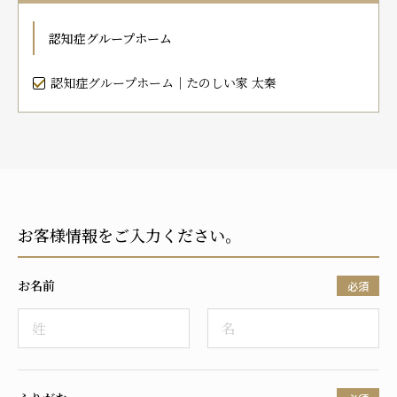
プレザンメゾン
認知症対応型グループホームとは
たのしい家
9:00～18:00（年末年始を除く）
認知症グループホーム
有料老人ホームとは
認知症のおはなし
小規模多機能型居宅介護とは
お問い合わせフォーム
認知症グループホーム｜たのしい家 太秦
お気に入り
資料請求
見学予約
お客様情報をご入力ください。
ご入居までの流れ
介護保険の仕組み
お名前
FAQ
必須
運営会社
プライバシーポリシー