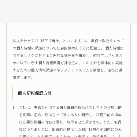
介護状況
自宅におり、介護サービスは利用していない
自宅におり、何らかの在宅・訪問介護サービスを利用して
いる
株式会社ケア21 (以下「当社」といいます) は、業務上取扱うすべて
何らかの高齢者向け施設に入居している
の個人情報の保護について社会的使命を十分に認識し、 個人情報に
病院に入院している
関するリスクに対する合理的な管理策を構築し、維持向上させるた
その他
めに以下に示す個人情報保護方針を定め、この方針を具体的に実施
するための個人情報保護マネジメントシステムを構築し、確実に運
用致します。
介護度
自立
要支援1
要支援2
要介護1
個人情報保護方針
要介護2
要介護3
要介護4
要介護5
不明
当社は、業務で利用する個人情報の取扱に際してその利用目的
を明確に定め、取得させて頂く本人に明示し、利用目的の達成
に必要な範囲の内容に限り、取得させて頂きます。また、取得
介護認定
後につきましては、取得時に提示した利用目的の範囲内にのみ
認定済み
申請中
区分変更中
不明
利用することを確実にするため、従業者（一般役職員、パート